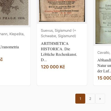
Suevus, Sigismund (=
hann, Klepešta,
Schwabe, Sigismund)
ARITHMETICA
i Uranometria
HISTORICA. Die
Cavallo,
Löbliche Rechenkunst.
Kč
D...
Abhandl
Natur un
120 000 Kč
der Luf..
15 00
1
2
»