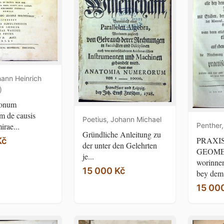
ann Heinrich
)
ionum
m de causis
Poetius, Johann Michael
Penther,
irae...
Gründliche Anleitung zu
PRAXI
Kč
der unter den Gelehrten
GEOME
je...
worinnen
15 000 Kč
bey dem.
15 00