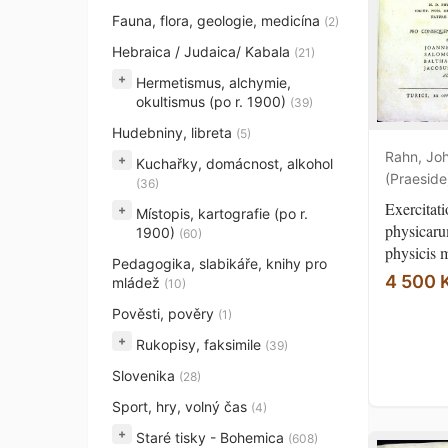
Fauna, flora, geologie, medicína
(2)
Hebraica / Judaica/ Kabala
(21)
+
Hermetismus, alchymie,
okultismus (po r. 1900)
(39)
Hudebniny, libreta
(5)
Rahn, Joh
+
Kuchařky, domácnost, alkohol
(Praeside
(36)
Exercitat
+
Místopis, kartografie (po r.
physicaru
1900)
(60)
physicis m
Pedagogika, slabikáře, knihy pro
4 500 
mládež
(10)
Pověsti, pověry
(1)
+
Rukopisy, faksimile
(39)
Slovenika
(28)
Sport, hry, volný čas
(4)
+
Staré tisky - Bohemica
(608)