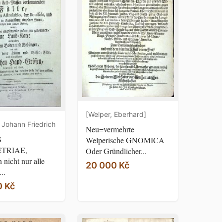
[Welper, Eberhard]
 Johann Friedrich
Neu=vermehrte
S
Welperische GNOMICA
TRIAE,
Oder Gründlicher...
 nicht nur alle
20 000 Kč
..
0 Kč