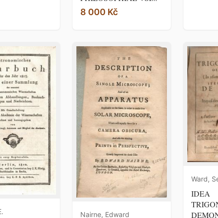
8 000 Kč
Ward, S
IDEA
TRIGO
E.
DEMON
Nairne, Edward