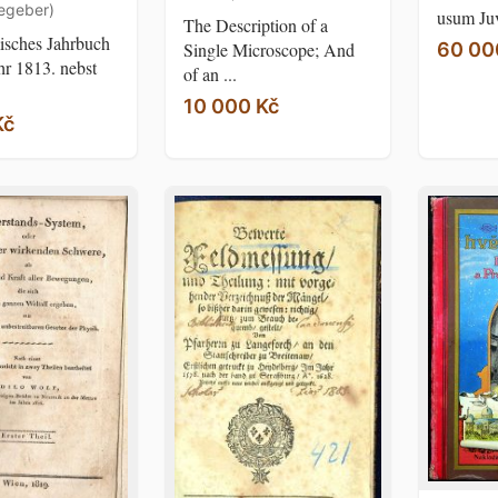
egeber)
usum Juv
The Description of a
isches Jahrbuch
60 00
Single Microscope; And
hr 1813. nebst
of an ...
10 000 Kč
Kč