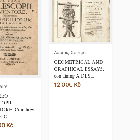
Adams, George
GEOMETRICAL AND
GRAPHICAL ESSAYS,
containing A DES...
12 000 Kč
erre
REO
OPII
ORE, Cum brevi
CO...
00 Kč