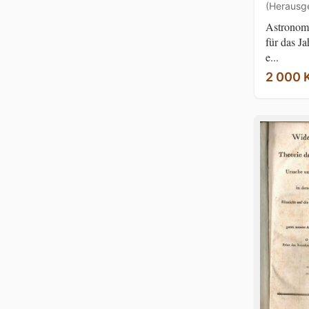
(Herausg
Astronom
für das Ja
e...
2 000 