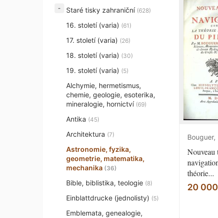
Staré tisky zahraniční
(628)
16. století (varia)
(61)
17. století (varia)
(26)
18. století (varia)
(30)
19. století (varia)
(5)
Alchymie, hermetismus,
chemie, geologie, esoterika,
mineralogie, hornictví
(69)
Antika
(45)
Architektura
(7)
Bouguer, 
Astronomie, fyzika,
Nouveau t
geometrie, matematika,
navigation
mechanika
(36)
théorie...
Bible, biblistika, teologie
(8)
20 000
Einblattdrucke (jednolisty)
(5)
Emblemata, genealogie,