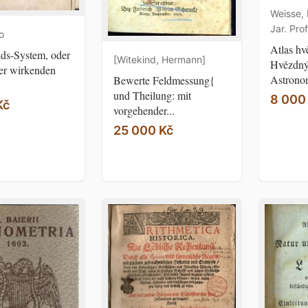
Weisse, 
Jar. Prof
o
Atlas hv
ds-System, oder
[Witekind, Hermann]
Hvězdný 
er wirkenden
Astronom
Bewerte Feldmessung{
und Theilung: mit
8 000
Kč
vorgehender...
25 000 Kč