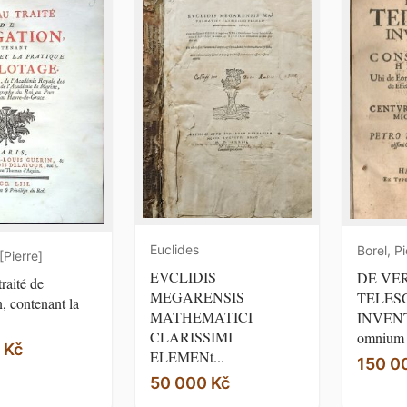
Euclides
Borel, Pi
[Pierre]
EVCLIDIS
DE VE
raité de
MEGARENSIS
TELESC
, contenant la
MATHEMATICI
INVENT
CLARISSIMI
omnium 
 Kč
ELEMENt...
150 0
50 000 Kč