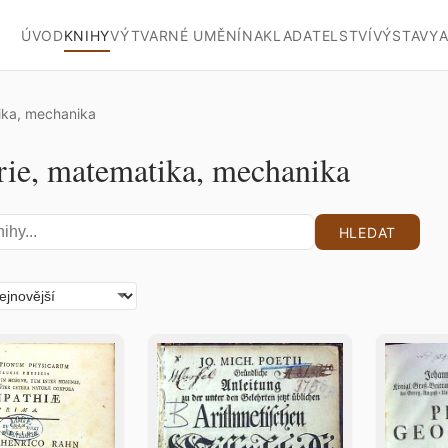
ÚVOD
KNIHY
VÝTVARNÉ UMĚNÍ
NAKLADATELSTVÍ
VÝSTAVY
A
ika, mechanika
rie, matematika, mechanika
HLEDAT