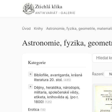
Ztichlá klika
ANTIKVARIÁT · GALERIE
Úvod
Knihy
Astronomie, fyzika, geometrie, matemat
Astronomie, fyzika, geomet
Kategorie
Řazení:
+
Bibliofilie, avantgarda, krásná
literatura 20. stol.
(485)
+
Dějiny, heraldika, národopis,
militaria, společenské vědy,
etiketa, knihověda aj. (po r.
1800)
(125)
Erotica
(16)