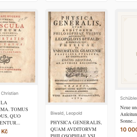
Christian
Schüble
ULA
Neue und
MA. TOMUS
Biwald, Leopold
Anleitun
US, QUO
Sonne...
PHYSICA GENERALIS,
ENTUR...
QUAM AVDITORVM
10 00
 Kč
PHILOSOPHIAE VSI...