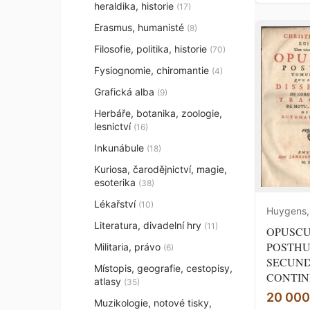
heraldika, historie
(17)
Erasmus, humanisté
(8)
Filosofie, politika, historie
(70)
Fysiognomie, chiromantie
(4)
Grafická alba
(9)
Herbáře, botanika, zoologie,
lesnictví
(16)
Inkunábule
(18)
Kuriosa, čarodějnictví, magie,
esoterika
(38)
Lékařství
(10)
Huygens, 
Literatura, divadelní hry
(11)
OPUSC
POSTHU
Militaria, právo
(6)
SECUND
Místopis, geografie, cestopisy,
CONTIN
atlasy
(35)
20 000
Muzikologie, notové tisky,