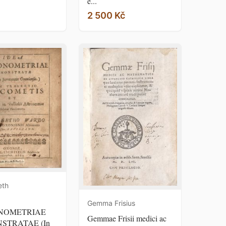
e...
2 500 Kč
eth
Gemma Frisius
NOMETRIAE
Gemmae Frisii medici ac
STRATAE (In