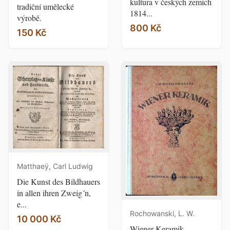
kultura v českých zemích
tradiční umělecké
1814...
výrobě.
800 Kč
150 Kč
Matthaeÿ, Carl Ludwig
Die Kunst des Bildhauers
in allen ihren Zweig´n,
e...
Rochowanski, L. W.
10 000 Kč
Wiener Keramik.