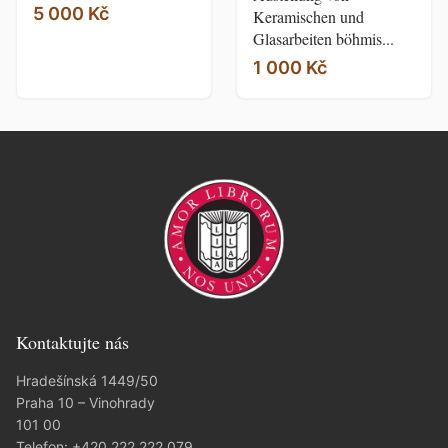
5 000 Kč
Keramischen und
Glasarbeiten böhmis...
1 000 Kč
Kontaktujte nás
Hradešínská 1449/50
Praha 10 – Vinohrady
101 00
Telefon:
+420 222 222 079