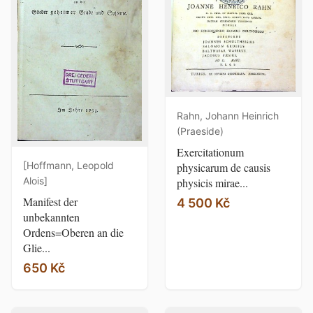
Rahn, Johann Heinrich
(Praeside)
Exercitationum
[Hoffmann, Leopold
physicarum de causis
Alois]
physicis mirae...
Manifest der
4 500 Kč
unbekannten
Ordens=Oberen an die
Glie...
650 Kč