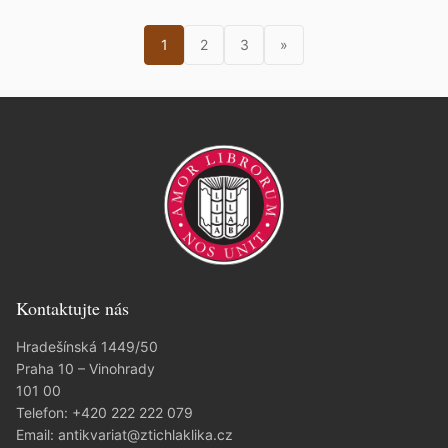
1
2
3
»
Kontaktujte nás
Hradešínská 1449/50
Praha 10 – Vinohrady
101 00
Telefon:
+420 222 222 079
Email:
antikvariat@ztichlaklika.cz