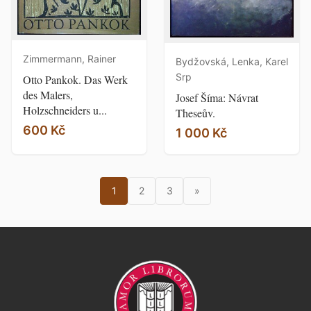
Zimmermann, Rainer
Bydžovská, Lenka, Karel
Srp
Otto Pankok. Das Werk
des Malers,
Josef Šíma: Návrat
Holzschneiders u...
Theseův.
600 Kč
1 000 Kč
1
2
3
»