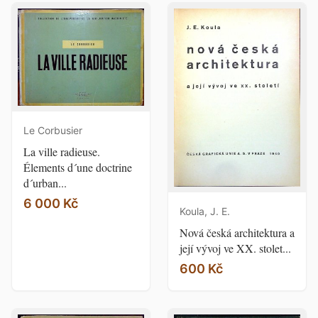
Le Corbusier
La ville radieuse.
Élements d´une doctrine
d´urban...
6 000 Kč
Koula, J. E.
Nová česká architektura a
její vývoj ve XX. stolet...
600 Kč