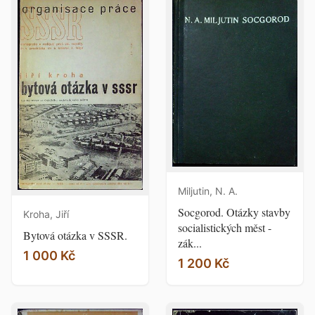
Miljutin, N. A.
Socgorod. Otázky stavby
Kroha, Jiří
socialistických měst -
Bytová otázka v SSSR.
zák...
1 000 Kč
1 200 Kč