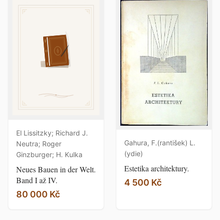
El Lissitzky; Richard J.
Gahura, F.(rantišek) L.
Neutra; Roger
(ydie)
Ginzburger; H. Kulka
Estetika architektury.
Neues Bauen in der Welt.
Band I až IV.
4 500 Kč
80 000 Kč