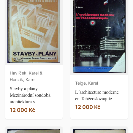
Havlíček, Karel &
Honzík, Karel
Teige, Karel
Stavby a plány.
L´architecture moderne
Mezinárodní soudobá
en Tchécoslovaquie.
architektura s...
12 000 Kč
12 000 Kč