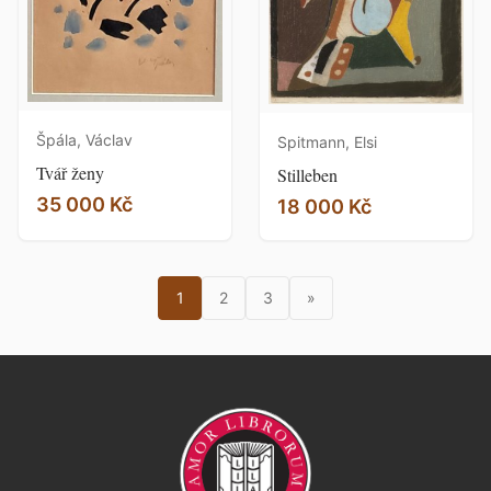
Špála, Václav
Spitmann, Elsi
Tvář ženy
Stilleben
35 000 Kč
18 000 Kč
1
2
3
»