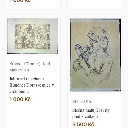
1 000 Kč
Kromer (Cromer), Karl
Maximilian
Jahrmarkt in einem
Bündner Dorf (vesnice v
Graubün...
1 000 Kč
Stein, Otto
Slečna malující si rty
před zrcátkem
3 500 Kč