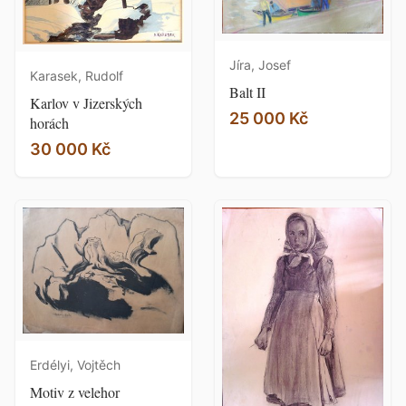
Jíra, Josef
Karasek, Rudolf
Balt II
Karlov v Jizerských
25 000 Kč
horách
30 000 Kč
Erdélyi, Vojtěch
Motiv z velehor