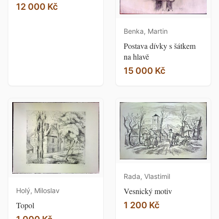
12 000 Kč
Benka, Martin
Postava dívky s šátkem
na hlavě
15 000 Kč
Rada, Vlastimil
Vesnický motiv
Holý, Miloslav
1 200 Kč
Topol