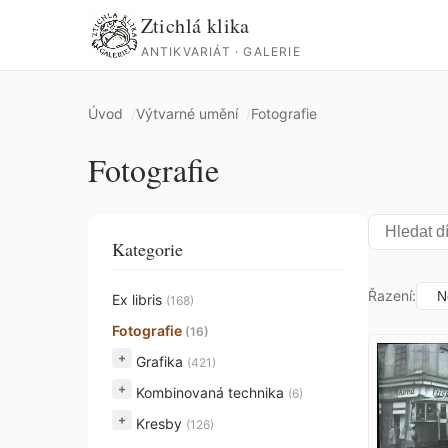
Ztichlá klika
ANTIKVARIÁT · GALERIE
Úvod
Výtvarné umění
Fotografie
Fotografie
Kategorie
Řazení:
Ex libris
(168)
Fotografie
(16)
+
Grafika
(421)
+
Kombinovaná technika
(6)
+
Kresby
(126)