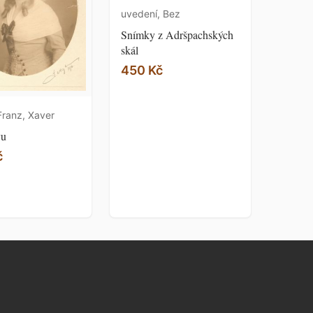
uvedení, Bez
Snímky z Adršpachských
skál
450 Kč
Franz, Xaver
vu
č