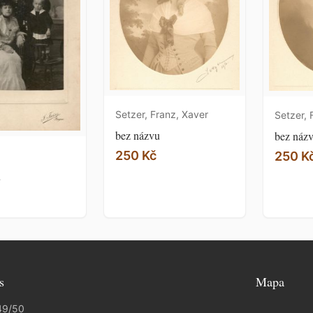
Setzer, Franz, Xaver
Setzer, 
bez názvu
bez náz
250 Kč
250 K
u
s
Mapa
49/50