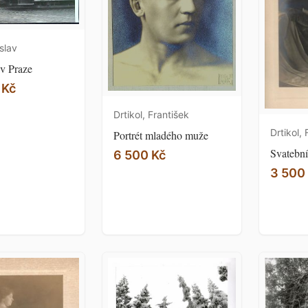
slav
v Praze
 Kč
Drtikol, František
Drtikol, 
Portrét mladého muže
Svatební
6 500 Kč
3 500