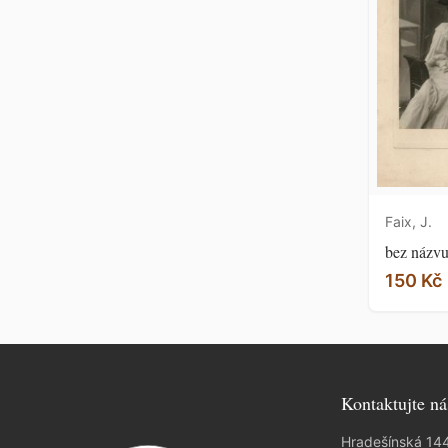
Faix, J.
bez názv
150 Kč
Kontaktujte ná
Hradešínská 14