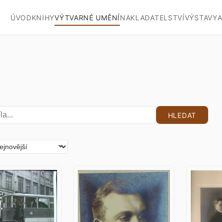
ÚVOD
KNIHY
VÝTVARNÉ UMĚNÍ
NAKLADATELSTVÍ
VÝSTAVY
A
HLEDAT