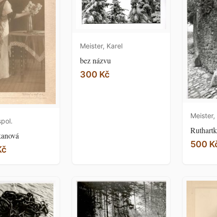
Meister, Karel
bez názvu
300 Kč
Meister,
spol.
Ruthart
anová
500 K
Kč