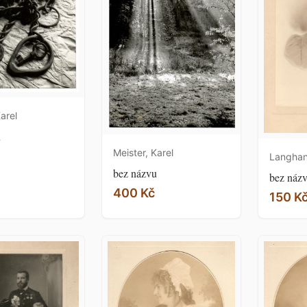
arel
u
Meister, Karel
Langhan
bez názvu
bez náz
400 Kč
150 K