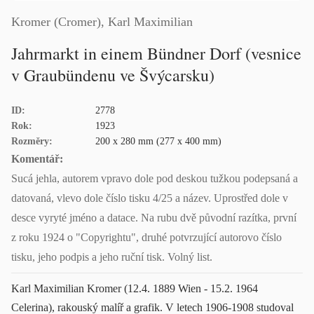
Kromer (Cromer), Karl Maximilian
Jahrmarkt in einem Bündner Dorf (vesnice
v Graubündenu ve Švýcarsku)
ID:
2778
Rok:
1923
Rozměry:
200 x 280 mm (277 x 400 mm)
Komentář:
Sucá jehla, autorem vpravo dole pod deskou tužkou podepsaná a
datovaná, vlevo dole číslo tisku 4/25 a název. Uprostřed dole v
desce vyryté jméno a datace. Na rubu dvě původní razítka, první
z roku 1924 o "Copyrightu", druhé potvrzující autorovo číslo
tisku, jeho podpis a jeho ruční tisk. Volný list.
Karl Maximilian Kromer (12.4. 1889 Wien - 15.2. 1964
Celerina), rakouský malíř a grafik. V letech 1906-1908 studoval