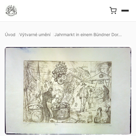
Úvod
Výtvarné umění
Jahrmarkt in einem Bündner Dor...