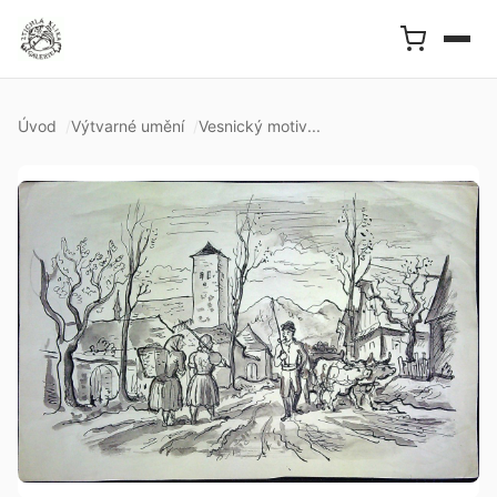
Úvod
Výtvarné umění
Vesnický motiv...