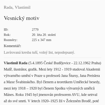
Rada, Vlastimil
Vesnický motiv
ID:
2779
Rok:
20. léta 20. století
Rozměry:
225 x 347 mm
Komentář:
Lavírovaná kresba tuší, volný list, nepodepsaný.
Vlastimil Rada
(5.4.1895 České Budějovice - 22.12.1962 Praha)
Malíř, ilustrátor, grafik. Mezi lety 1912 - 1919 studoval Akademii
výtvarného umění v Praze u profesorů Jana Štursy, Jana Preislera
a Maxe Švabinského. Byl členem a teoretikem Umělecké besedy,
mezi lety 1918 – 1920 byl členem Spolku výtvarných umělců
Mánes. Roku 1945 byl jmenován profesorem AVU, kde setrval
až do své smrti. V letech 1920–1925 žil v Železném Brodě, poté