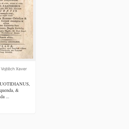
 Vojtěch Xaver
QUOTIDIANUS,
equenda, &
da ...