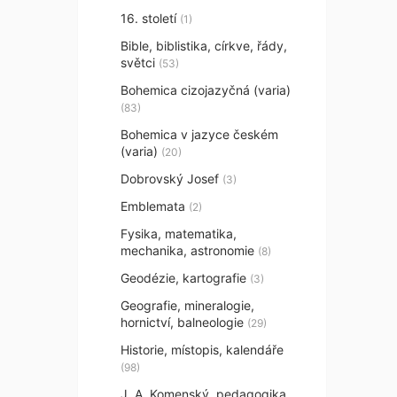
16. století
(1)
Bible, biblistika, církve, řády,
světci
(53)
Bohemica cizojazyčná (varia)
(83)
Bohemica v jazyce českém
(varia)
(20)
Dobrovský Josef
(3)
Emblemata
(2)
Fysika, matematika,
mechanika, astronomie
(8)
Geodézie, kartografie
(3)
Geografie, mineralogie,
hornictví, balneologie
(29)
Historie, místopis, kalendáře
(98)
J. A. Komenský, pedagogika,