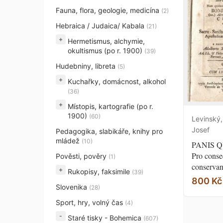
Fauna, flora, geologie, medicína
(2)
Hebraica / Judaica/ Kabala
(21)
+
Hermetismus, alchymie,
okultismus (po r. 1900)
(39)
Hudebniny, libreta
(5)
+
Kuchařky, domácnost, alkohol
(36)
+
Místopis, kartografie (po r.
1900)
(60)
Levinský,
Josef
Pedagogika, slabikáře, knihy pro
mládež
(10)
PANIS 
Pro cons
Pověsti, pověry
(1)
conservan
+
Rukopisy, faksimile
(39)
800 Kč
Slovenika
(28)
Sport, hry, volný čas
(4)
Staré tisky - Bohemica
(607)