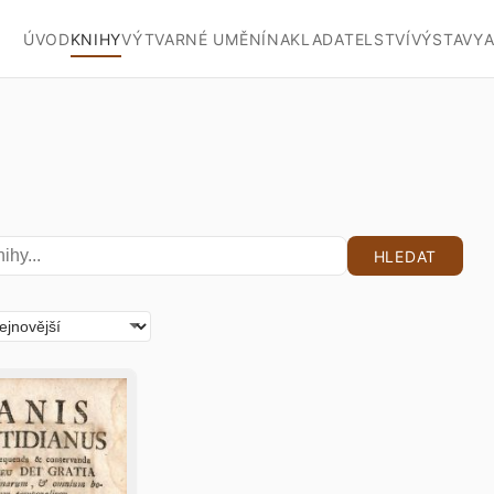
ÚVOD
KNIHY
VÝTVARNÉ UMĚNÍ
NAKLADATELSTVÍ
VÝSTAVY
A
HLEDAT