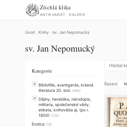
Ztichlá klika
ANTIKVARIÁT · GALERIE
Úvod
Knihy
sv. Jan Nepomucký
sv. Jan Nepomucký
Kategorie
Řazení:
+
Bibliofilie, avantgarda, krásná
literatura 20. stol.
(485)
+
Dějiny, heraldika, národopis,
militaria, společenské vědy,
etiketa, knihověda aj. (po r.
1800)
(125)
Erotica
(16)