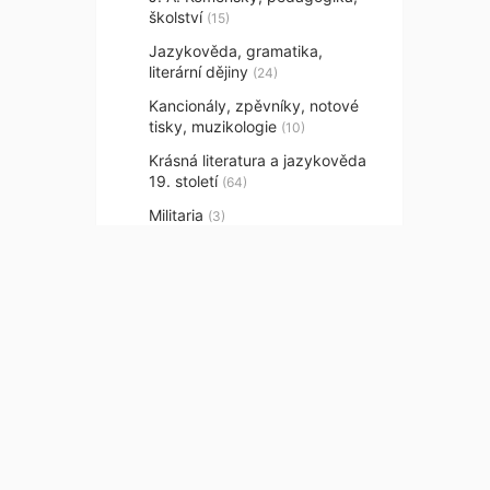
školství
(15)
Jazykověda, gramatika,
literární dějiny
(24)
Kancionály, zpěvníky, notové
tisky, muzikologie
(10)
Krásná literatura a jazykověda
19. století
(64)
Militaria
(3)
Pragensia
(24)
Právo, kriminalistika, filosofie,
politika, ekonomika
(56)
Příležitostné tisky, kramářské
písně, modlitby
(30)
Přírodní vědy, lékařství,
technika, zemědělství,
Kontaktujte ná
chovatelství, pěstitelství
(28)
Provenience
(18)
Hradešínská 14