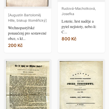
Rudová-Machotková,
Josefka
[Augustin Bartoloměj
Hille, biskup litoměřický]
Loterie, hrst naděje a
pytel nejistoty, nebo-li:
Wrchnopastýřské
C...
ponaučenj pro sestawené
obce, s kř...
800 Kč
200 Kč