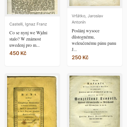
Vrťátko, Jaroslav
Antonín
Castelli, Ignaz Franz
Poslánj wysoce
Co se nynj we Wjdni
důstognému,
stalo? W známost
weleučenému pánu panu
uwedenj pro m...
J...
450 Kč
250 Kč