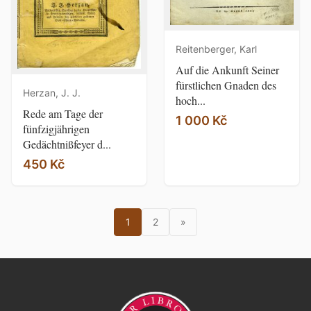
Reitenberger, Karl
Auf die Ankunft Seiner
fürstlichen Gnaden des
Herzan, J. J.
hoch...
Rede am Tage der
1 000 Kč
fünfzigjährigen
Gedächtnißfeyer d...
450 Kč
1
2
»