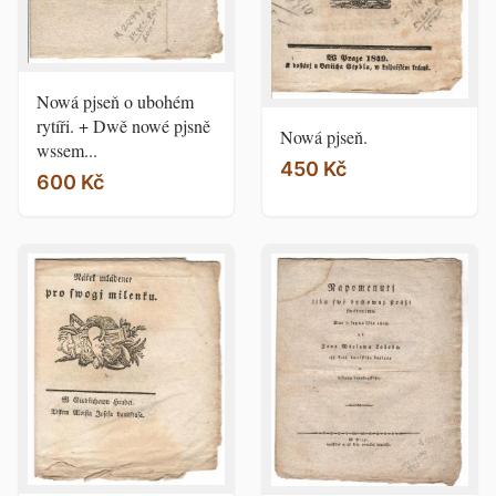
Nowá pjseň o ubohém
rytíři. + Dwě nowé pjsně
Nowá pjseň.
wssem...
450 Kč
600 Kč