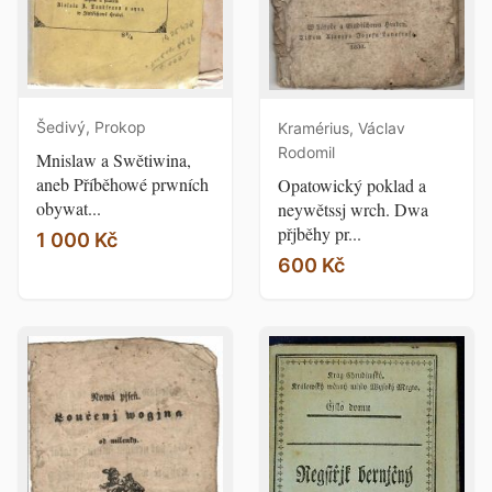
Šedivý, Prokop
Kramérius, Václav
Rodomil
Mnislaw a Swětiwina,
aneb Příběhowé prwních
Opatowický poklad a
obywat...
neywětssj wrch. Dwa
přjběhy pr...
1 000 Kč
600 Kč