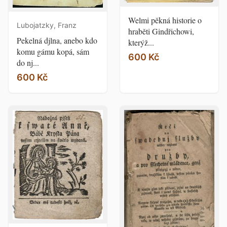
Welmi pěkná historie o
Lubojatzky, Franz
hraběti Gindřichowi,
Pekelná djlna, anebo kdo
kterýž...
komu gámu kopá, sám
600 Kč
do nj...
600 Kč