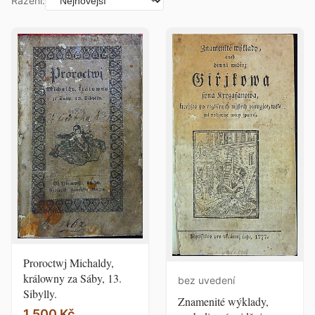
Řazení:
Proroctwj Michaldy,
králowny za Sáby, 13.
bez uvedení
Sibylly.
Znamenité wýklady,
1 500 Kč