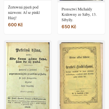
Žertowná pjseň pod
Proroctwi Michaldy
názwem: Ať se pinkl
Králowny ze Sáby, 13.
Házj!
Sibylly.
600 Kč
650 Kč