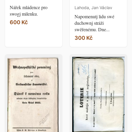
Nářek mládence pro
Lahoda, Jan Václav
swogj milenku.
Napomenutj lidu swé
600 Kč
duchownj stráži
swěřenému. Dne...
300 Kč