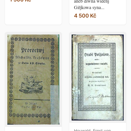
aneb diwná widěnj
Giřjkowa syna...
4 500 Kč
Houwald, Ernst von