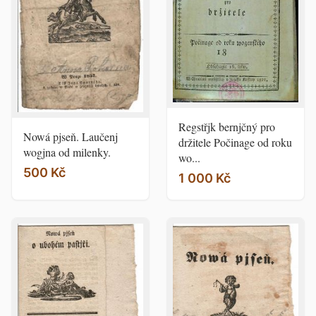
Regstřjk bernjčný pro
Nowá pjseň. Laučenj
držitele Počinage od roku
wogjna od milenky.
wo...
500 Kč
1 000 Kč