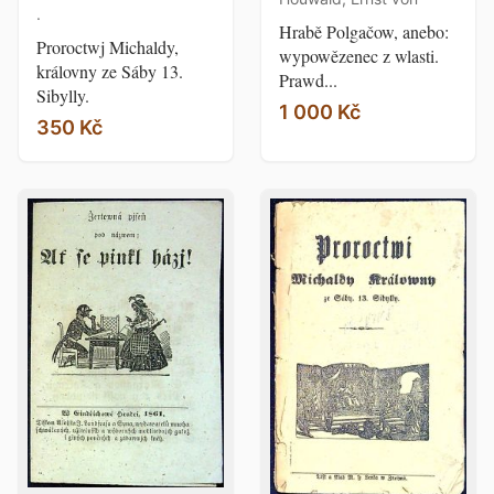
.
Hrabě Polgačow, anebo:
Proroctwj Michaldy,
wypowězenec z wlasti.
královny ze Sáby 13.
Prawd...
Sibylly.
1 000 Kč
350 Kč