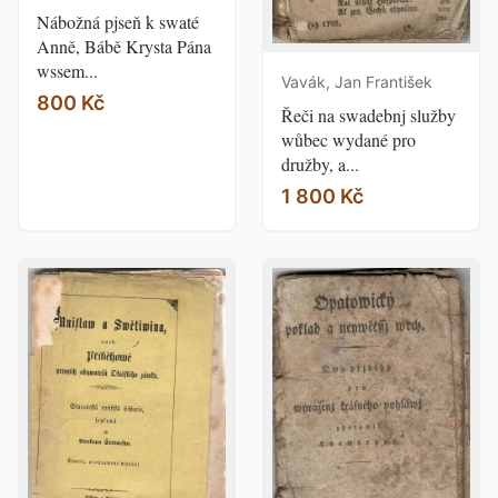
Nábožná pjseň k swaté
Anně, Bábě Krysta Pána
wssem...
Vavák, Jan František
800 Kč
Řeči na swadebnj služby
wůbec wydané pro
družby, a...
1 800 Kč