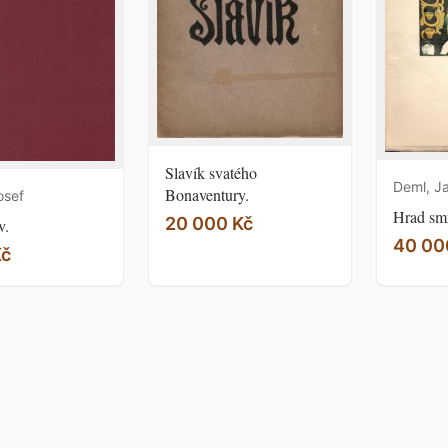
Slavík svatého
Deml, J
Bonaventury.
osef
Hrad smr
20 000 Kč
v.
40 00
Kč