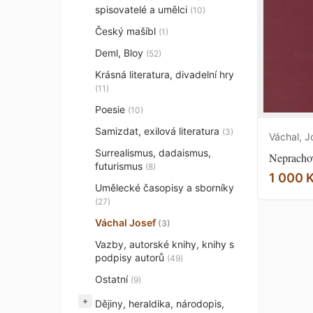
spisovatelé a umělci
(10)
Český mašíbl
(1)
Deml, Bloy
(52)
Krásná literatura, divadelní hry
(11)
Poesie
(10)
Samizdat, exilová literatura
(3)
Váchal, J
Surrealismus, dadaismus,
Nepracho
futurismus
(8)
1 000 
Umělecké časopisy a sborníky
(27)
Váchal Josef
(3)
Vazby, autorské knihy, knihy s
podpisy autorů
(49)
Ostatní
(9)
+
Dějiny, heraldika, národopis,