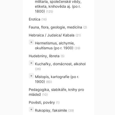
militaria, společenské vědy,
etiketa, knihověda aj. (po r.
1800)
(125)
Erotica
(16)
Fauna, flora, geologie, medicína
(2)
Hebraica / Judaica/ Kabala
(21)
+
Hermetismus, alchymie,
okultismus (po r. 1900)
(39)
Hudebniny, libreta
(5)
+
Kuchařky, domácnost, alkohol
(36)
+
Místopis, kartografie (po r.
1900)
(60)
Pedagogika, slabikáře, knihy pro
mládež
(10)
Pověsti, pověry
(1)
+
Rukopisy, faksimile
(39)