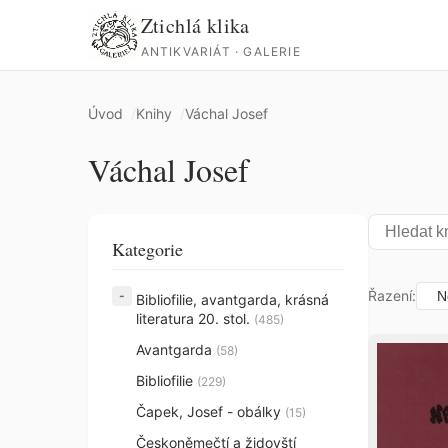
Ztichlá klika
ANTIKVARIÁT · GALERIE
Úvod
Knihy
Váchal Josef
Váchal Josef
Kategorie
Řazení:
Bibliofilie, avantgarda, krásná
literatura 20. stol.
(485)
Avantgarda
(58)
Bibliofilie
(229)
Čapek, Josef - obálky
(15)
Českoněmečtí a židovští