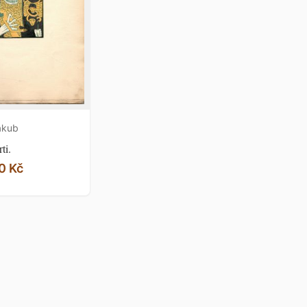
akub
ti.
0 Kč