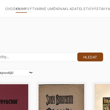
ÚVOD
KNIHY
VÝTVARNÉ UMĚNÍ
NAKLADATELSTVÍ
VÝSTAVY
A
HLEDAT