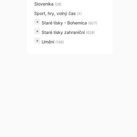
Slovenika
(28)
Sport, hry, volný čas
(4)
+
Staré tisky - Bohemica
(607)
+
Staré tisky zahraniční
(628)
+
Umění
(166)
Kontaktujte ná
Hradešínská 14
Praha 10 – Vino
101 00
Telefon:
+420 2
Email:
antikvaria
Otevírací doba: