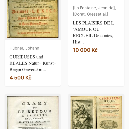
[La Fontaine, Jean de],
[Dorat, Gresset aj.]
LES PLAISIRS DE L
´AMOUR OU
RECUEIL De contes,
Hist...
Hübner, Johann
10 000 Kč
CURIEUSES und
REALES Natur= Kunst=
Berg= Gewerck= ...
4 500 Kč