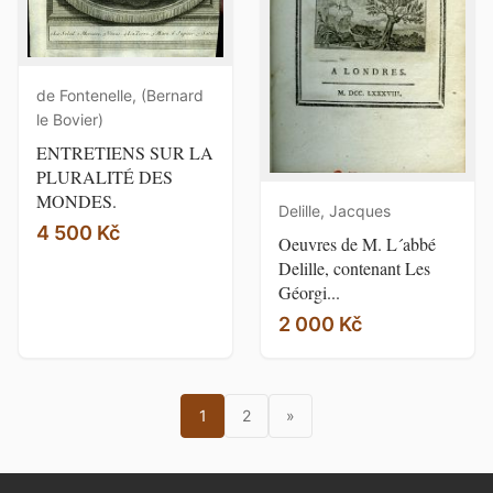
de Fontenelle, (Bernard
le Bovier)
ENTRETIENS SUR LA
PLURALITÉ DES
MONDES.
Delille, Jacques
4 500 Kč
Oeuvres de M. L´abbé
Delille, contenant Les
Géorgi...
2 000 Kč
1
2
»