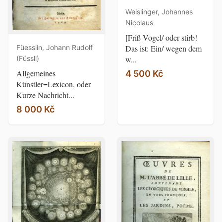
Weislinger, Johannes
Nicolaus
[Friß Vogel/ oder stirb!
Füesslin, Johann Rudolf
Das ist: Ein/ wegen dem
(Füssli)
w...
Allgemeines
4 500 Kč
Künstler=Lexicon, oder
Kurze Nachricht...
8 000 Kč