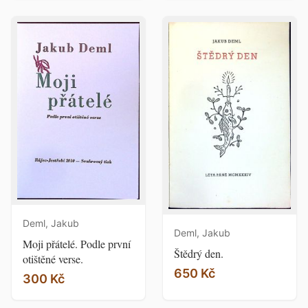
Deml, Jakub
Deml, Jakub
Moji přátelé. Podle první
Štědrý den.
otištěné verse.
650 Kč
300 Kč