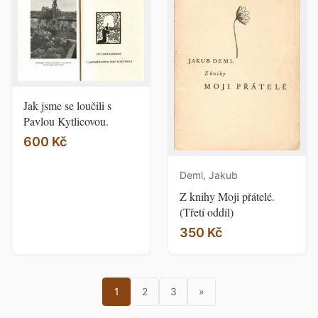
Jak jsme se loučili s
Pavlou Kytlicovou.
600 Kč
Deml, Jakub
Z knihy Moji přátelé.
(Třetí oddíl)
350 Kč
1
2
3
»