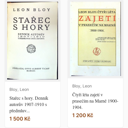
Bloy, Leon
Bloy, Leon
Čtyři léta zajetí v
Stařec s hory. Denník
prasečím na Marně 1900-
autorův 1907-1910 s
1904.
předmluv...
1 200 Kč
1 500 Kč