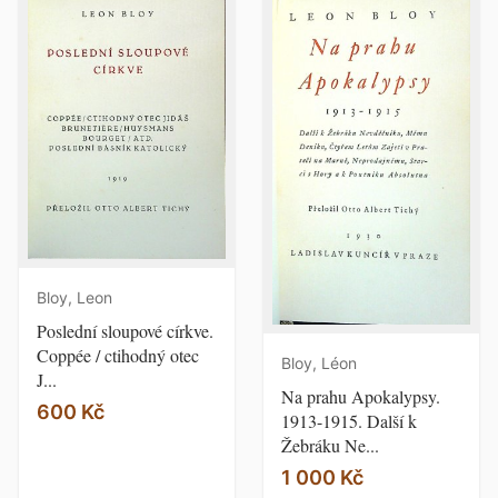
Bloy, Leon
Poslední sloupové církve.
Coppée / ctihodný otec
Bloy, Léon
J...
Na prahu Apokalypsy.
600 Kč
1913-1915. Další k
Žebráku Ne...
1 000 Kč