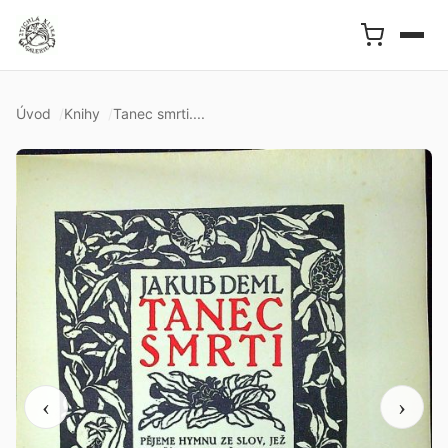
Úvod
Knihy
Tanec smrti....
‹
›