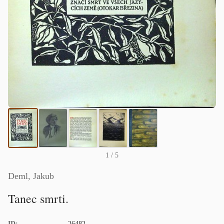
1
/ 5
Deml, Jakub
Tanec smrti.
ID:
26482