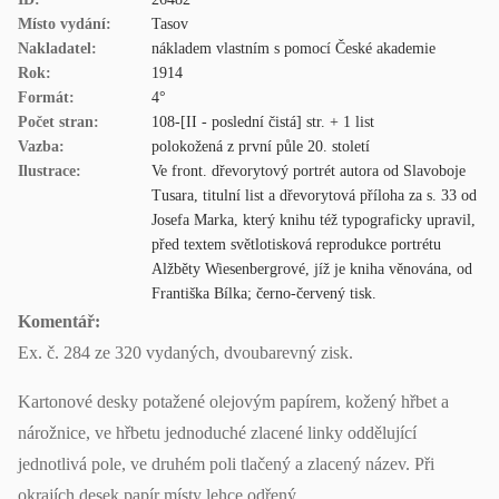
Místo vydání:
Tasov
Nakladatel:
nákladem vlastním s pomocí České akademie
Rok:
1914
Formát:
4°
Počet stran:
108-[II - poslední čistá] str. + 1 list
Vazba:
polokožená z první půle 20. století
Ilustrace:
Ve front. dřevorytový portrét autora od Slavoboje
Tusara, titulní list a dřevorytová příloha za s. 33 od
Josefa Marka, který knihu též typograficky upravil,
před textem světlotisková reprodukce portrétu
Alžběty Wiesenbergrové, jíž je kniha věnována, od
Františka Bílka; černo-červený tisk.
Komentář:
Ex. č. 284 ze 320 vydaných, dvoubarevný zisk.
Kartonové desky potažené olejovým papírem, kožený hřbet a
nárožnice, ve hřbetu jednoduché zlacené linky oddělující
jednotlivá pole, ve druhém poli tlačený a zlacený název. Při
okrajích desek papír místy lehce odřený.