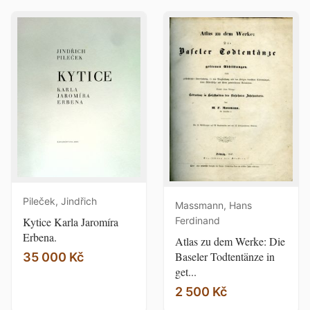
Pileček, Jindřich
Massmann, Hans
Kytice Karla Jaromíra
Ferdinand
Erbena.
Atlas zu dem Werke: Die
Baseler Todtentänze in
35 000 Kč
get...
2 500 Kč