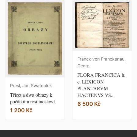
Franck von Franckenau,
Georg
FLORA FRANCICA h.
c. LEXICON
Presl, Jan Swatopluk
PLANTARVM
Třicet a dwa obrazy k
HACTENVS VS...
počátkům rostlinoslowí.
6 500 Kč
1 200 Kč