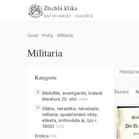
Ztichlá klika
ANTIKVARIÁT · GALERIE
Úvod
Knihy
Militaria
Militaria
Kategorie
Řazení:
+
Bibliofilie, avantgarda, krásná
literatura 20. stol.
(485)
+
Dějiny, heraldika, národopis,
militaria, společenské vědy,
etiketa, knihověda aj. (po r.
1800)
(125)
Erotica
(16)