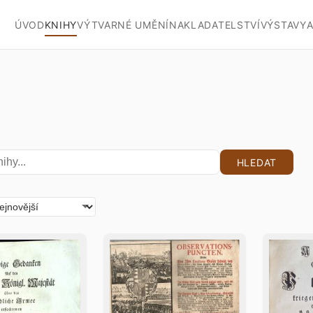
ÚVOD
KNIHY
VÝTVARNÉ UMĚNÍ
NAKLADATELSTVÍ
VÝSTAVY
A
HLEDAT