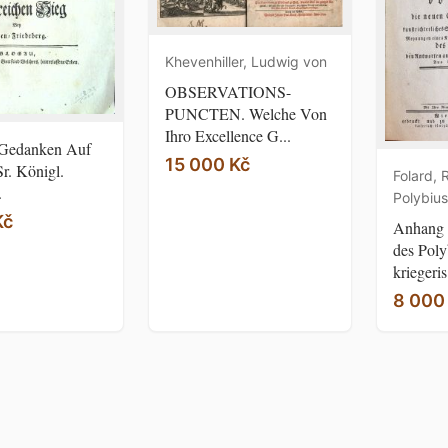
Khevenhiller, Ludwig von
OBSERVATIONS-
PUNCTEN. Welche Von
Ihro Excellence G...
 Gedanken Auf
15 000 Kč
r. Königl.
Folard, R
.
Polybius
Kč
Anhang 
des Poly
kriegeris.
8 000