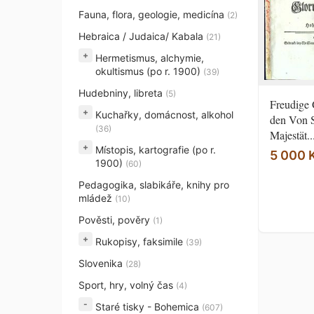
Fauna, flora, geologie, medicína
(2)
Hebraica / Judaica/ Kabala
(21)
+
Hermetismus, alchymie,
okultismus (po r. 1900)
(39)
Hudebniny, libreta
(5)
Freudige
+
Kuchařky, domácnost, alkohol
den Von S
(36)
Majestät..
+
Místopis, kartografie (po r.
5 000 
1900)
(60)
Pedagogika, slabikáře, knihy pro
mládež
(10)
Pověsti, pověry
(1)
+
Rukopisy, faksimile
(39)
Slovenika
(28)
Sport, hry, volný čas
(4)
Staré tisky - Bohemica
(607)