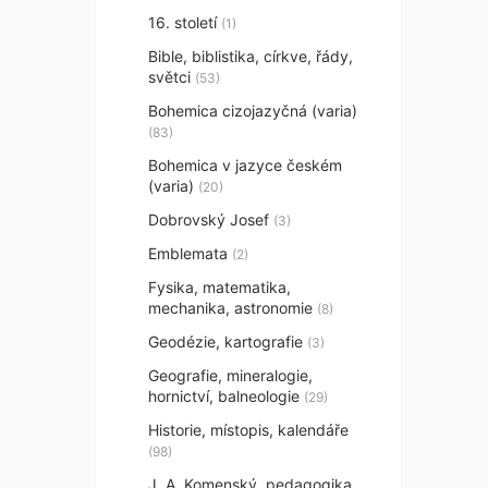
16. století
(1)
Bible, biblistika, církve, řády,
světci
(53)
Bohemica cizojazyčná (varia)
(83)
Bohemica v jazyce českém
(varia)
(20)
Dobrovský Josef
(3)
Emblemata
(2)
Fysika, matematika,
mechanika, astronomie
(8)
Geodézie, kartografie
(3)
Geografie, mineralogie,
hornictví, balneologie
(29)
Historie, místopis, kalendáře
(98)
J. A. Komenský, pedagogika,