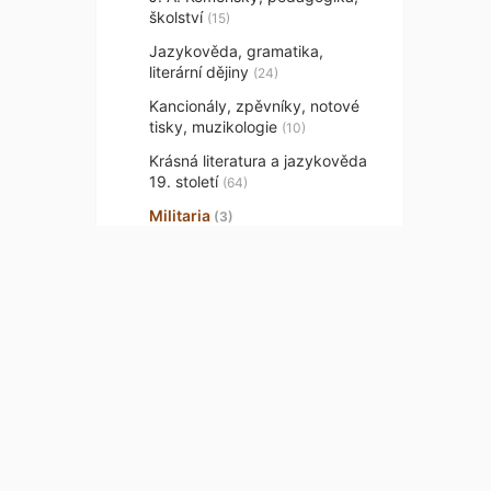
školství
(15)
Jazykověda, gramatika,
literární dějiny
(24)
Kancionály, zpěvníky, notové
tisky, muzikologie
(10)
Krásná literatura a jazykověda
19. století
(64)
Militaria
(3)
Pragensia
(24)
Právo, kriminalistika, filosofie,
politika, ekonomika
(56)
Příležitostné tisky, kramářské
písně, modlitby
(30)
Přírodní vědy, lékařství,
technika, zemědělství,
Kontaktujte ná
chovatelství, pěstitelství
(28)
Provenience
(18)
Hradešínská 14