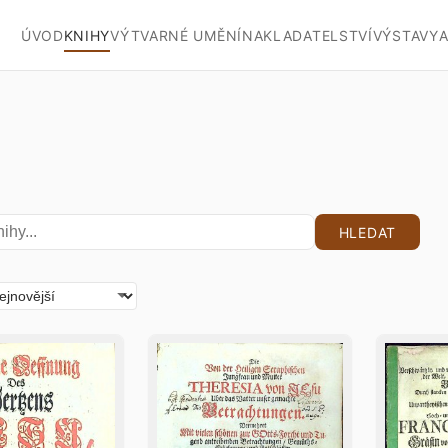
ÚVOD
KNIHY
VÝTVARNÉ UMĚNÍ
NAKLADATELSTVÍ
VÝSTAVY
A
HLEDAT