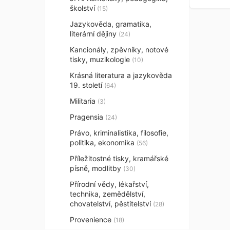
školství
(15)
Jazykověda, gramatika,
literární dějiny
(24)
Kancionály, zpěvníky, notové
tisky, muzikologie
(10)
Krásná literatura a jazykověda
19. století
(64)
Militaria
(3)
Pragensia
(24)
Právo, kriminalistika, filosofie,
politika, ekonomika
(56)
Příležitostné tisky, kramářské
písně, modlitby
(30)
Přírodní vědy, lékařství,
technika, zemědělství,
chovatelství, pěstitelství
(28)
Provenience
(18)