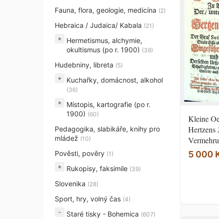
Fauna, flora, geologie, medicína
(2)
Hebraica / Judaica/ Kabala
(21)
+
Hermetismus, alchymie,
okultismus (po r. 1900)
(39)
Hudebniny, libreta
(5)
+
Kuchařky, domácnost, alkohol
(36)
+
Místopis, kartografie (po r.
1900)
(60)
Kleine O
Hertzens
Pedagogika, slabikáře, knihy pro
mládež
(10)
Vermehru
Pověsti, pověry
5 000 
(1)
+
Rukopisy, faksimile
(39)
Slovenika
(28)
Sport, hry, volný čas
(4)
Staré tisky - Bohemica
(607)