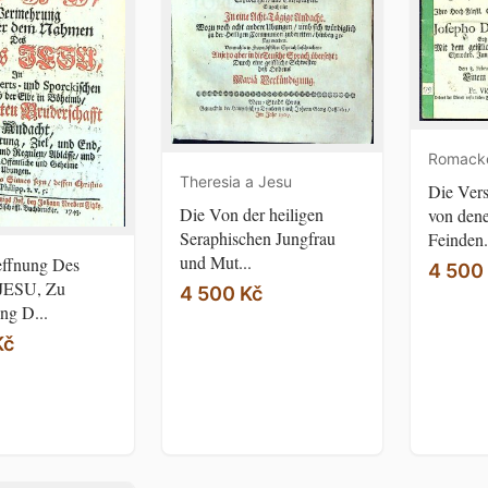
Romacker
Theresia a Jesu
Die Vers
Die Von der heiligen
von den
Seraphischen Jungfrau
Feinden.
und Mut...
effnung Des
4 500
 JESU, Zu
4 500 Kč
ng D...
Kč