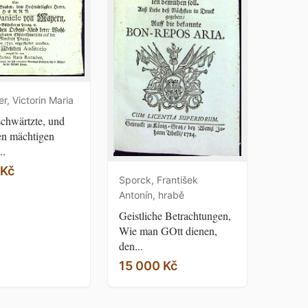
, Victorin Maria
chwärtzte, und
en mächtigen
..
 Kč
Sporck, František
Antonín, hrabě
Geistliche Betrachtungen,
Wie man GOtt dienen,
den...
15 000 Kč