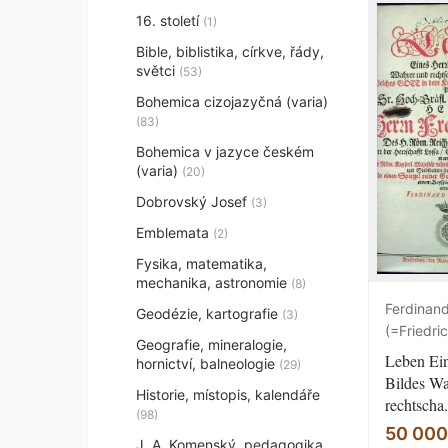
16. století
(1)
Bible, biblistika, církve, řády,
světci
(53)
Bohemica cizojazyčná (varia)
(83)
Bohemica v jazyce českém
(varia)
(20)
Dobrovský Josef
(3)
Emblemata
(2)
Fysika, matematika,
mechanika, astronomie
(8)
Ferdinan
Geodézie, kartografie
(3)
(=Friedri
Geografie, mineralogie,
Leben Ein
hornictví, balneologie
(29)
Bildes Wa
Historie, místopis, kalendáře
rechtscha.
(98)
50 000
J. A. Komenský, pedagogika,