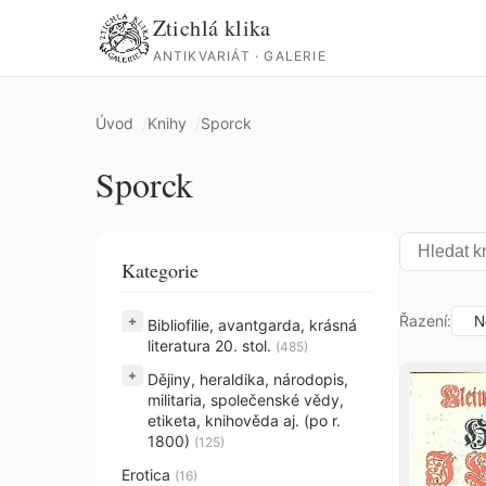
Ztichlá klika
ANTIKVARIÁT · GALERIE
Úvod
Knihy
Sporck
Sporck
Kategorie
Řazení:
+
Bibliofilie, avantgarda, krásná
literatura 20. stol.
(485)
+
Dějiny, heraldika, národopis,
militaria, společenské vědy,
etiketa, knihověda aj. (po r.
1800)
(125)
Erotica
(16)