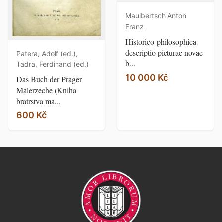
Maulbertsch Anton
Franz
Historico-philosophica
descriptio picturae novae
Patera, Adolf (ed.),
b...
Tadra, Ferdinand (ed.)
10 000 Kč
Das Buch der Prager
Malerzeche (Kniha
bratrstva ma...
600 Kč