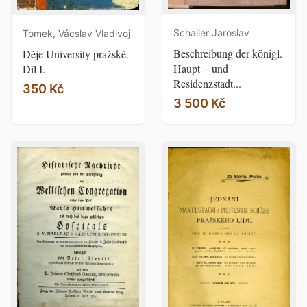
Schaller Jaroslav
Tomek, Vácslav Vladivoj
Beschreibung der königl.
Děje University pražské.
Haupt = und
Díl I.
Residenzstadt...
350 Kč
3 500 Kč