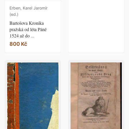
Erben, Karel Jaromír
(ed.)
Bartošova Kronika
pražská od léta Páně
1524 až do ...
800 Kč