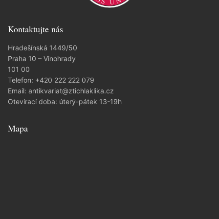
Kontaktujte nás
Hradešínská 1449/50
Praha 10 – Vinohrady
101 00
Telefon:
+420 222 222 079
Email:
antikvariat@ztichlaklika.cz
Otevírací doba: úterý-pátek 13-19h
Mapa