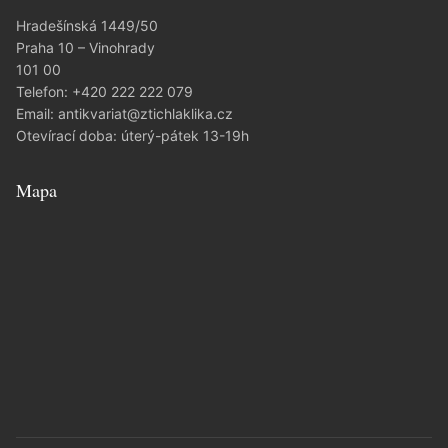
Hradešínská 1449/50
Praha 10 – Vinohrady
101 00
Telefon:
+420 222 222 079
Email:
antikvariat@ztichlaklika.cz
Otevírací doba: úterý-pátek 13-19h
Mapa