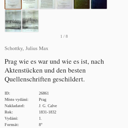
1
/ 8
Schottky, Julius Max
Prag wie es war und wie es ist, nach
Aktenstücken und den besten
Quellenschriften geschildert.
ID:
26861
Místo vydání:
Prag
Nakladatel:
J. G. Calve
Rok:
1831-1832
Vydání:
1.
Formát:
8°