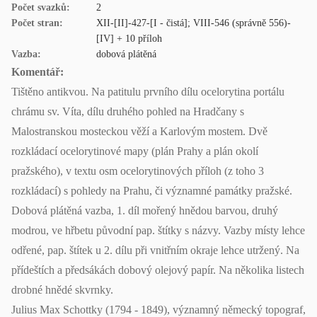
Počet svazků:
2
Počet stran:
XII-[II]-427-[I - čistá]; VIII-546 (správně 556)-
[IV] + 10 příloh
Vazba:
dobová plátěná
Komentář:
Tištěno antikvou. Na patitulu prvního dílu ocelorytina portálu
chrámu sv. Víta, dílu druhého pohled na Hradčany s
Malostranskou mosteckou věží a Karlovým mostem. Dvě
rozkládací ocelorytinové mapy (plán Prahy a plán okolí
pražského), v textu osm ocelorytinových příloh (z toho 3
rozkládací) s pohledy na Prahu, či významné památky pražské.
Dobová plátěná vazba, 1. díl mořený hnědou barvou, druhý
modrou, ve hřbetu původní pap. štítky s názvy. Vazby místy lehce
odřené, pap. štítek u 2. dílu při vnitřním okraje lehce utržený. Na
přídeštích a předsákách dobový olejový papír. Na několika listech
drobné hnědé skvrnky.
Julius Max Schottky (1794 - 1849), významný německý topograf,