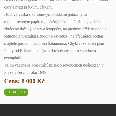
okraje mezi krátkými čárkami.
Dobová vazba s kartonovými deskami potaženými
mramorovaným papírem, plátěný hřbet a nárožnice, ve hřbetu
zkrácený tlačený název a letopočet, na předním přídeští podpis
jednoho z vlastníků (Rudolf Nesvadba), na předsádce podpis
majitele posledního, Jiřího Šalamouna. Chybí rozkládací plán
Prahy od F. Sandtnera (není dochovaný skoro v žádném
exempláři).
Velmi vzácně se objevující spisek o revolučních událostech v
Praze v červnu roku 1848.
Cena: 8 000 Kč