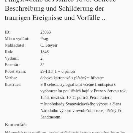
Beschreibung und Schilderung der
traurigen Ereignisse und Vorfälle ..
ID:
23933
Místo vydání:
Prag
Nakladatel:
C. Steyrer
Rok:
1848
Vydání:
2.
Formát:
8°
Počet stran:
29-[III] 1 + 8 příloh
Vazba:
dobová kartonová s plátěným hřbetem
Ilustrace:
S 8 celostr. xylografiemi včetně frontispisu s
vyobrazením pouličních bojů v Praze v červnu roku
1848, mezi str. 10-11 portrét Petra Fastera,
místopředsedy Svatováclavského výboru a člena
Národního výboru v revolučním roce, tištěný Fr.
Sandtnerem.
Komentář:
Německý text gotikou, arabské číslování stran uprostřed horního