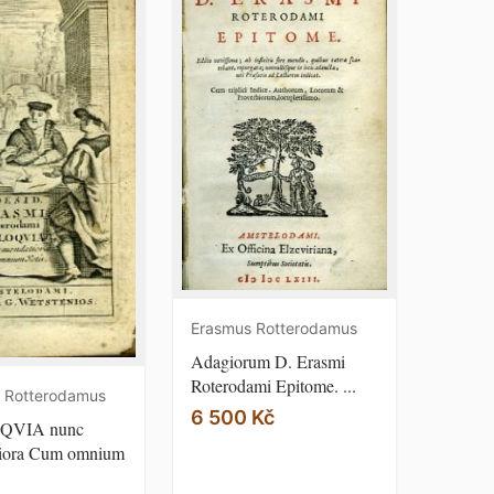
Erasmus Rotterodamus
Adagiorum D. Erasmi
Roterodami Epitome. ...
 Rotterodamus
6 500 Kč
QVIA nunc
iora Cum omnium