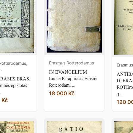
Erasmus Rotterodamus
Rotterodamus,
Erasmus
s
IN EVANGELIUM
ANTIB
Lucae Paraphrasis Erasmi
RASES ERAS.
D. ERA
Roterodami ...
mnes epistolas
ROTErod
.
18 000 Kč
q...
 Kč
120 0