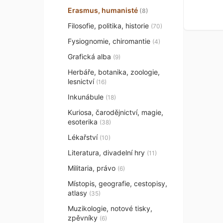
Erasmus, humanisté
(8)
Filosofie, politika, historie
(70)
Fysiognomie, chiromantie
(4)
Grafická alba
(9)
Herbáře, botanika, zoologie,
lesnictví
(16)
Inkunábule
(18)
Kuriosa, čarodějnictví, magie,
esoterika
(38)
Lékařství
(10)
Literatura, divadelní hry
(11)
Militaria, právo
(6)
Místopis, geografie, cestopisy,
atlasy
(35)
Muzikologie, notové tisky,
zpěvníky
(6)