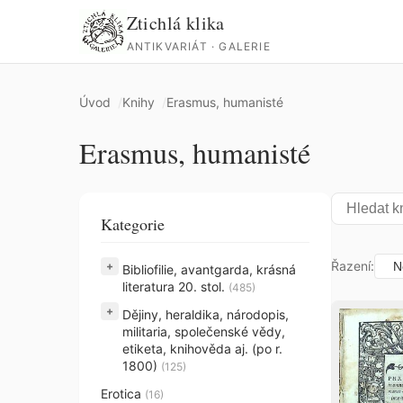
Ztichlá klika
ANTIKVARIÁT · GALERIE
Úvod
Knihy
Erasmus, humanisté
Erasmus, humanisté
Kategorie
Řazení:
+
Bibliofilie, avantgarda, krásná
literatura 20. stol.
(485)
+
Dějiny, heraldika, národopis,
militaria, společenské vědy,
etiketa, knihověda aj. (po r.
1800)
(125)
Erotica
(16)