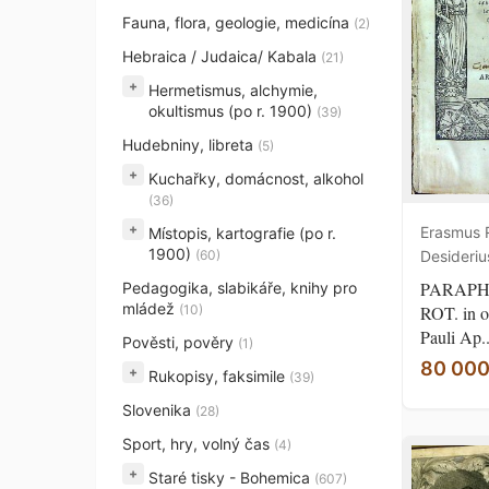
Fauna, flora, geologie, medicína
(2)
Hebraica / Judaica/ Kabala
(21)
+
Hermetismus, alchymie,
okultismus (po r. 1900)
(39)
Hudebniny, libreta
(5)
+
Kuchařky, domácnost, alkohol
(36)
+
Erasmus 
Místopis, kartografie (po r.
1900)
(60)
Desideriu
PARAPH
Pedagogika, slabikáře, knihy pro
mládež
(10)
ROT. in o
Pauli Ap..
Pověsti, pověry
(1)
80 000
+
Rukopisy, faksimile
(39)
Slovenika
(28)
Sport, hry, volný čas
(4)
+
Staré tisky - Bohemica
(607)