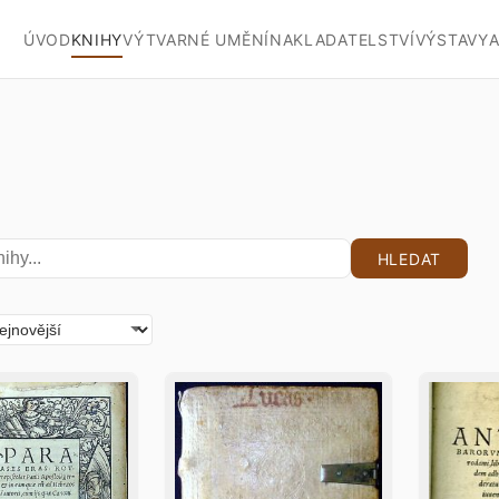
ÚVOD
KNIHY
VÝTVARNÉ UMĚNÍ
NAKLADATELSTVÍ
VÝSTAVY
A
HLEDAT