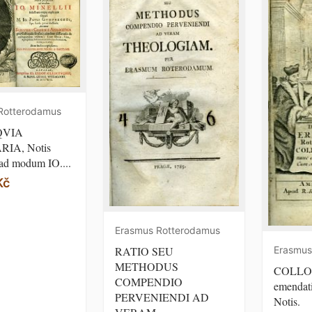
Rotterodamus
QVIA
RIA, Notis
 ad modum IO....
Kč
Erasmus Rotterodamus
RATIO SEU
Erasmus
METHODUS
COLLO
COMPENDIO
emendat
PERVENIENDI AD
Notis.