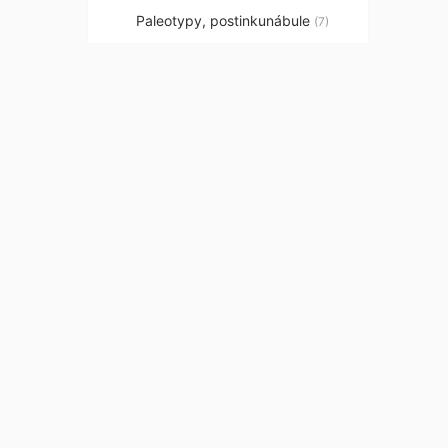
Paleotypy, postinkunábule
(7)
Pranostiky, kalendáře,
zemědělství
(5)
Právo
(18)
Řemesla, průmysl, technika,
hospodářství
(15)
Svobodní zednáři
(43)
+
Umění
(166)
Kontaktujte ná
Hradešínská 14
Praha 10 – Vino
101 00
Telefon:
+420 2
Email:
antikvaria
Otevírací doba: