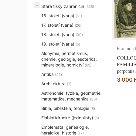
Staré tisky zahraniční
(628)
16. století (varia)
(61)
17. století (varia)
(26)
18. století (varia)
(30)
19. století (varia)
(5)
Erasmus 
Alchymie, hermetismus,
COLLO
chemie, geologie, esoterika,
FAMILIA
mineralogie, hornictví
(69)
perpetuis
Antika
(45)
3 000 
Architektura
(7)
Astronomie, fyzika, geometrie,
matematika, mechanika
(36)
Bible, biblistika, teologie
(8)
Einblattdrucke (jednolisty)
(5)
Emblemata, genealogie,
heraldika, historie
(17)