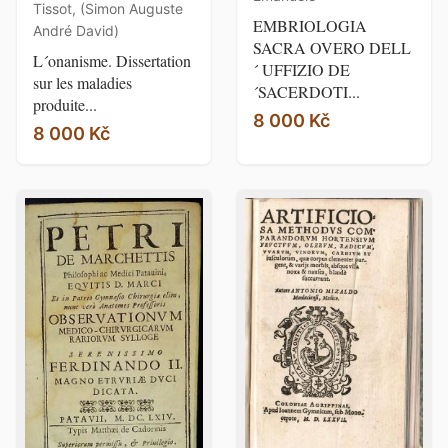
Tissot, (Simon Auguste
EMBRIOLOGIA
André David)
SACRA OVERO DELL
L´onanisme. Dissertation
´ UFFIZIO DE
sur les maladies
´SACERDOTI...
produite...
8 000 Kč
8 000 Kč