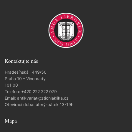
Kontaktujte nás
Hradešínská 1449/50
Praha 10 – Vinohrady
101 00
Telefon:
+420 222 222 079
Email:
antikvariat@ztichlaklika.cz
Otevírací doba: úterý-pátek 13-19h
Mapa