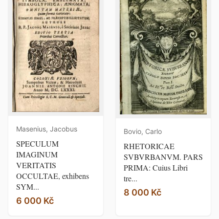
Masenius, Jacobus
Bovio, Carlo
SPECULUM
RHETORICAE
IMAGINUM
SVBVRBANVM. PARS
VERITATIS
PRIMA: Cuius Libri
OCCULTAE, exhibens
tre...
SYM...
8 000 Kč
6 000 Kč