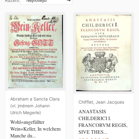
Řazení:
Abraham a Sancta Clara
Chifflet, Jean Jacques
(vl. jménem Johann
ANASTASIS
Ulrich Megerle)
CHILDERICI I.
Wohl=angefüllter
FRANCORVM REGIS,
Wein=Keller, In welchem
SIVE THES...
Manche du...