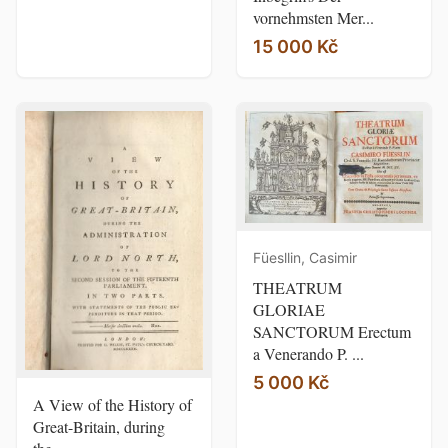
vornehmsten Mer...
15 000 Kč
Füesllin, Casimir
THEATRUM
GLORIAE
SANCTORUM Erectum
a Venerando P. ...
5 000 Kč
A View of the History of
Great-Britain, during