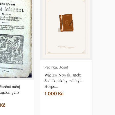
Pečírka, Josef
Wáclaw Nowák, aneb:
Sedlák, jak by měl býti.
Hospo...
itečná ručnj
njžka, genž
1 000 Kč
...
 Kč