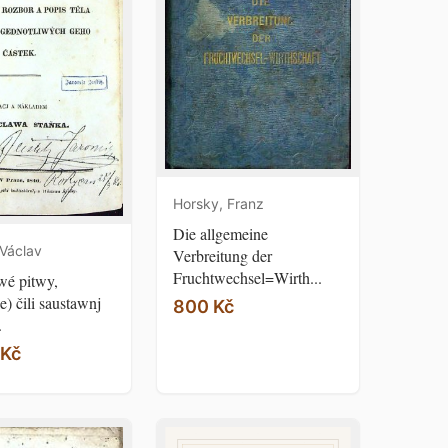
Horsky, Franz
Die allgemeine
 Václav
Verbreitung der
Fruchtwechsel=Wirth...
wé pitwy,
e) čili saustawnj
800 Kč
.
 Kč