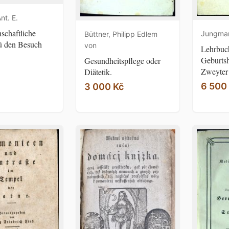
nt. E.
schaftliche
Jungman
Büttner, Philipp Edlem
ü den Besuch
von
Lehrbuc
Geburtsh
Gesundheitspflege oder
Zweyter 
Diätetik.
6 500
3 000 Kč