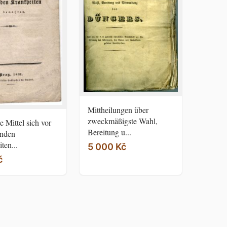
Mittheilungen über
zweckmäßigste Wahl,
e Mittel sich vor
Bereitung u...
enden
ten...
5 000 Kč
č