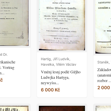
l Dr.
Hartig, Jiří Ludvík,
rikanische
Staněk,
Havelka, Vilém Václav
. Vortrag
Základo
Vměnj lesnj podlé Giřjho
n...
(anatomi
Ludwjka Hartyga,
Kč
rozbor ..
neywyšss...
2 000
6 000 Kč