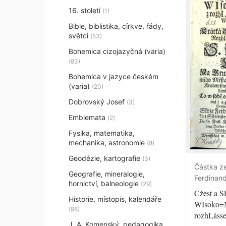
16. století
(1)
Bible, biblistika, církve, řády,
světci
(53)
Bohemica cizojazyčná (varia)
(83)
Bohemica v jazyce českém
(varia)
(20)
Dobrovský Josef
(3)
Emblemata
(2)
Fysika, matematika,
mechanika, astronomie
(8)
Geodézie, kartografie
(3)
Částka z
Geografie, mineralogie,
Ferdinand
hornictví, balneologie
(29)
Cžest a 
Historie, místopis, kalendáře
WIsoko=M
(98)
rozhLásse
J. A. Komenský, pedagogika,