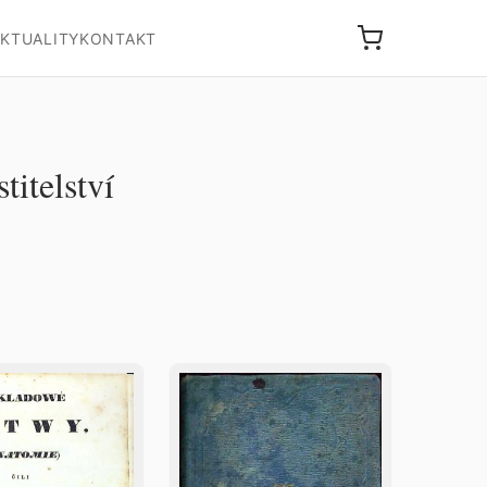
KTUALITY
KONTAKT
titelství