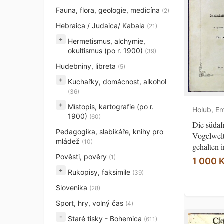
Fauna, flora, geologie, medicína
(2)
Hebraica / Judaica/ Kabala
(21)
+
Hermetismus, alchymie,
okultismus (po r. 1900)
(39)
Hudebniny, libreta
(5)
+
Kuchařky, domácnost, alkohol
(36)
+
Místopis, kartografie (po r.
Holub, Emi
1900)
(60)
Die südaf
Pedagogika, slabikáře, knihy pro
Vogelwelt
mládež
(10)
gehalten i
Pověsti, pověry
(1)
1 000 
+
Rukopisy, faksimile
(39)
Slovenika
(28)
Sport, hry, volný čas
(4)
Staré tisky - Bohemica
(611)