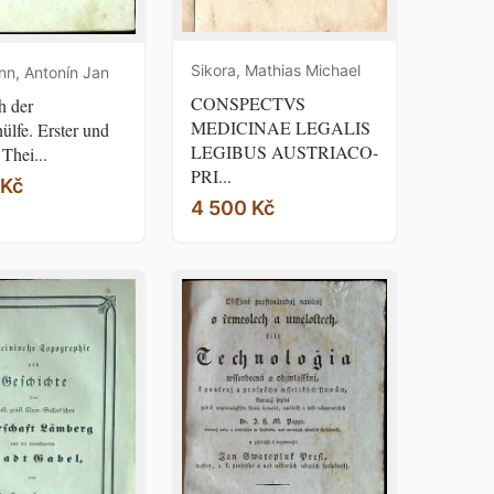
Sikora, Mathias Michael
n, Antonín Jan
CONSPECTVS
h der
MEDICINAE LEGALIS
ülfe. Erster und
LEGIBUS AUSTRIACO-
Thei...
PRI...
 Kč
4 500 Kč