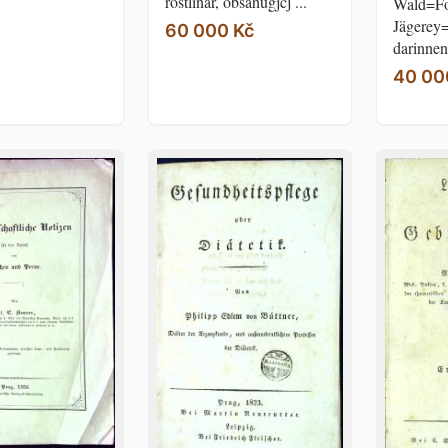
rostlinář, obsahugjcj ...
Wald=Fo
Jägere
60 000 Kč
darinnen 
40 00