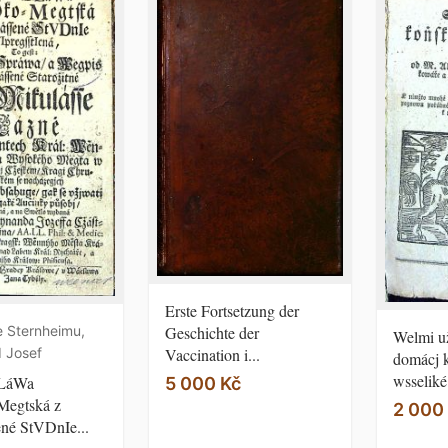
Erste Fortsetzung der
Geschichte der
e Sternheimu,
Welmi už
Vaccination i...
 Josef
domácj k
wsseliké 
SLáWa
5 000 Kč
egtská z
2 000
né StVDnIe...