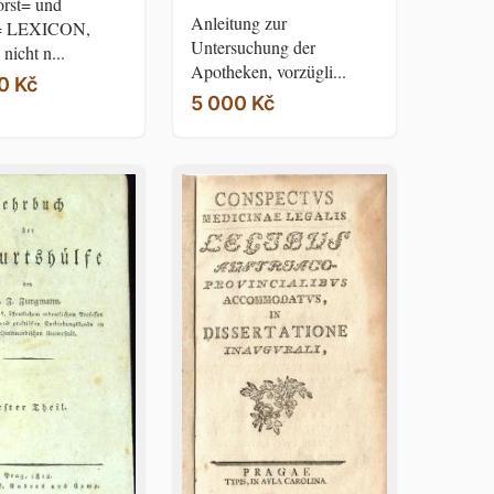
rst= und
Anleitung zur
y= LEXICON,
Untersuchung der
nicht n...
Apotheken, vorzügli...
0 Kč
5 000 Kč