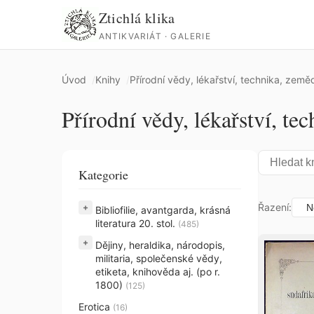
Ztichlá klika
ANTIKVARIÁT · GALERIE
Úvod
Knihy
Přírodní vědy, lékařství, technika, zemědě
Přírodní vědy, lékařství, tec
Kategorie
Řazení:
+
Bibliofilie, avantgarda, krásná
literatura 20. stol.
(485)
+
Dějiny, heraldika, národopis,
militaria, společenské vědy,
etiketa, knihověda aj. (po r.
1800)
(125)
Erotica
(16)