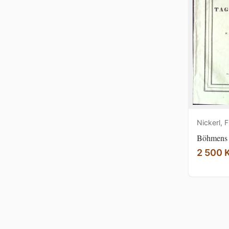
Nickerl, F
Böhmens T
2 500 