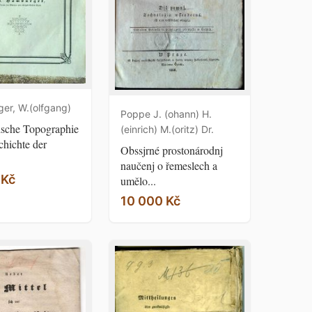
er, W.(olfgang)
Poppe J. (ohann) H.
ische Topographie
(einrich) M.(oritz) Dr.
hichte der
Obssjrné prostonárodnj
naučenj o řemeslech a
 Kč
umělo...
10 000 Kč