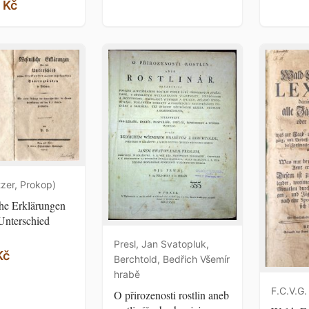
 Kč
tzer, Prokop)
he Erklärungen
Unterschied
Presl, Jan Svatopluk,
Kč
Berchtold, Bedřich Všemír
hrabě
F.C.V.G.
O přirozenosti rostlin aneb