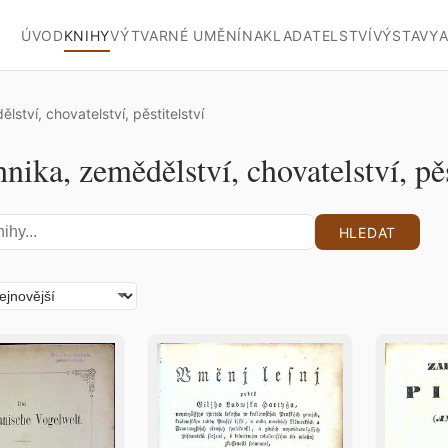
ÚVOD
KNIHY
VÝTVARNÉ UMĚNÍ
NAKLADATELSTVÍ
VÝSTAVY
A
lství, chovatelství, pěstitelství
hnika, zemědělství, chovatelství, pěs
HLEDAT