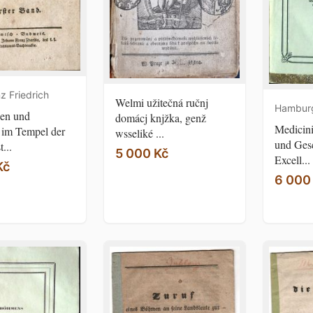
nz Friedrich
Welmi užitečná ručnj
Hamburg
en und
domácj knjžka, genž
Medicin
 im Tempel der
wsseliké ...
und Gesc
...
5 000 Kč
Excell...
Kč
6 000