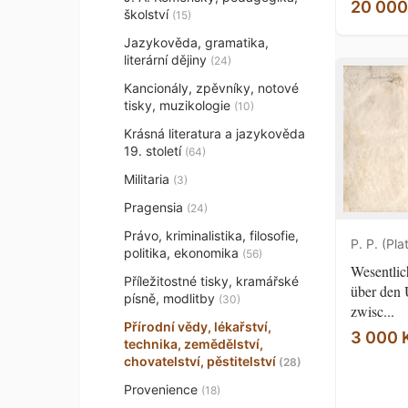
20 000
školství
(15)
Jazykověda, gramatika,
literární dějiny
(24)
Kancionály, zpěvníky, notové
tisky, muzikologie
(10)
Krásná literatura a jazykověda
19. století
(64)
Militaria
(3)
Pragensia
(24)
Právo, kriminalistika, filosofie,
P. P. (Pla
politika, ekonomika
(56)
Wesentlic
Příležitostné tisky, kramářské
über den 
písně, modlitby
(30)
zwisc...
Přírodní vědy, lékařství,
3 000 
technika, zemědělství,
chovatelství, pěstitelství
(28)
Provenience
(18)