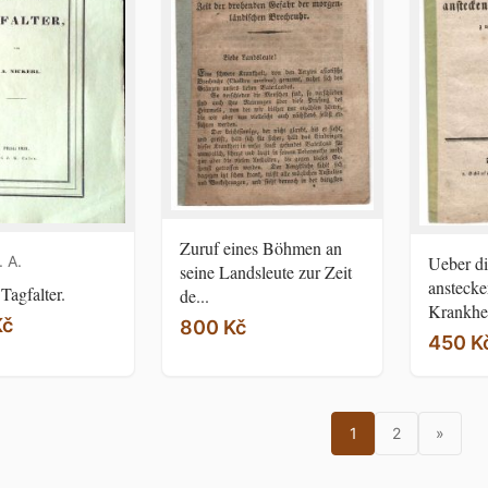
Zuruf eines Böhmen an
Ueber di
. A.
seine Landsleute zur Zeit
ansteck
agfalter.
de...
Krankhei
Kč
800 Kč
450 K
1
2
»