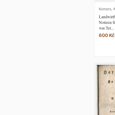
Komers, A
Landwirth
Notizen f
von Tet...
600 Kč