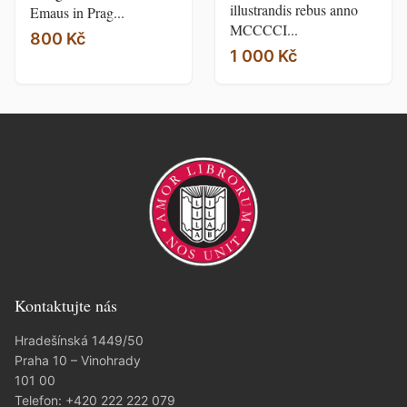
illustrandis rebus anno
Emaus in Prag...
MCCCCI...
800 Kč
1 000 Kč
Kontaktujte nás
Hradešínská 1449/50
Praha 10 – Vinohrady
101 00
Telefon:
+420 222 222 079