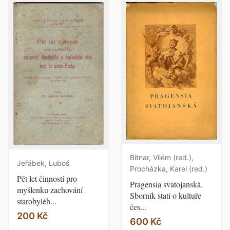
Bitnar, Vilém (red.),
Jeřábek, Luboš
Procházka, Karel (red.)
Pět let činnosti pro
Pragensia svatojanská.
myšlenku zachování
Sborník statí o kultuře
starobyléh...
čes...
200 Kč
600 Kč