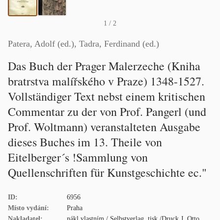
1
/ 2
Patera, Adolf (ed.), Tadra, Ferdinand (ed.)
Das Buch der Prager Malerzeche (Kniha
bratrstva malířského v Praze) 1348-1527.
Vollständiger Text nebst einem kritischen
Commentar zu der von Prof. Pangerl (und
Prof. Woltmann) veranstalteten Ausgabe
dieses Buches im 13. Theile von
Eitelberger´s !Sammlung von
Quellenschriften für Kunstgeschichte ec."
ID:
6956
Místo vydání:
Praha
Nakladatel:
nákl vlastním / Selbstverlag, tisk /Druck J. Otto