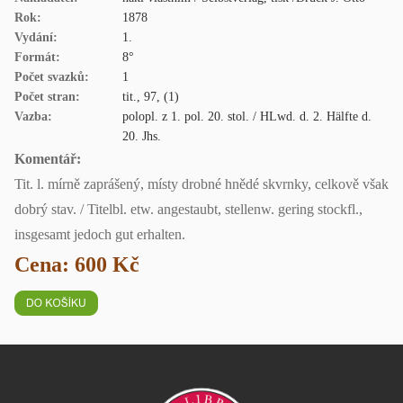
Rok:
1878
Vydání:
1.
Formát:
8°
Počet svazků:
1
Počet stran:
tit., 97, (1)
Vazba:
polopl. z 1. pol. 20. stol. / HLwd. d. 2. Hälfte d.
20. Jhs.
Komentář:
Tit. l. mírně zaprášený, místy drobné hnědé skvrnky, celkově však
dobrý stav. / Titelbl. etw. angestaubt, stellenw. gering stockfl.,
insgesamt jedoch gut erhalten.
Cena: 600 Kč