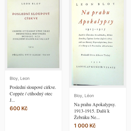
Bloy, Leon
Poslední sloupové církve.
Coppée / ctihodný otec
Bloy, Léon
J...
Na prahu Apokalypsy.
600 Kč
1913-1915. Další k
Žebráku Ne...
1 000 Kč