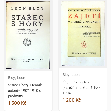
Bloy, Leon
Bloy, Leon
Čtyři léta zajetí v
Stařec s hory. Denník
prasečím na Marně 1900-
autorův 1907-1910 s
1904.
předmluv...
1 200 Kč
1 500 Kč