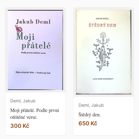
Deml, Jakub
Deml, Jakub
Moji přátelé. Podle první
Štědrý den.
otištěné verse.
650 Kč
300 Kč