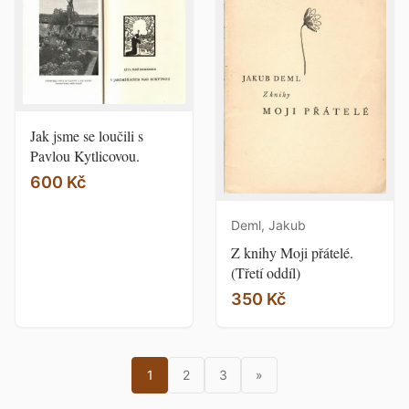
Jak jsme se loučili s
Pavlou Kytlicovou.
600 Kč
Deml, Jakub
Z knihy Moji přátelé.
(Třetí oddíl)
350 Kč
1
2
3
»