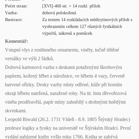
Počet stran:
[XVI]-460 str. + 14 rozkl. příloh
Vazba:
dobová polokožená
Ilustrace:
Za textem 14 rozkládacích mědirytinových příloh s
vyobrazením celkem 127 různých fysikálních
výpočtů, nákresů a pomůcek.
Komentář:
Vstupní vlys z rostlinného ornamentu, viněty, tučně tištěné
versálky ve výši 2 řádků.
Dobová kartonová vazba s deskami potaženými škrobovým
papírem, kožený hřbet a nárožnice, ve hřbetu 4 vazy, červeně
barvené ořízky. Desky vazby místy odřené, kůže při horním
okraji hřbetu natržená, naražené rohy. Na tit. listu dřevořezová
viněta proděravělá, papír místy zahnědlý s drobnými hnědými
skvrnkami.
Leopold Biwald (26.2. 1731 Vídeň - 8.9. 1805 Štýrský Hradec)
profesor logiky a fysiky na universitě ve Štýrském Hradci. První
vydání nabízené knihy vyšlo roku 1766. Kniha se zabývá