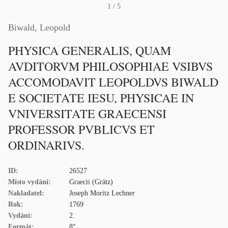
1
/ 5
Biwald, Leopold
PHYSICA GENERALIS, QUAM
AVDITORVM PHILOSOPHIAE VSIBVS
ACCOMODAVIT LEOPOLDVS BIWALD
E SOCIETATE IESU, PHYSICAE IN
VNIVERSITATE GRAECENSI
PROFESSOR PVBLICVS ET
ORDINARIVS.
ID:
26527
Místo vydání:
Graecii (Grätz)
Nakladatel:
Joseph Moritz Lechner
Rok:
1769
Vydání:
2.
Formát:
8°