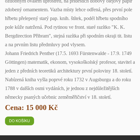
ozdobným oválem uprostřed, na přídeštích dobový olejový papír
zdobený ornamentem. Vazba místy lehce odřená, přes první pole
hřbetu přelepený starý pap. knih. štítek, podél hřbetu spodního
pole kůže natržená. Pod rytinou ve front. staré razítko "K. K.
Bergdirection Přibram", stejná razítka při spodním okraji tit. listu
a na prvním listu předmluvy pod vlysem.
Johann Friedrich Penther (17.5. 1693 Fürstenwalde - 17.9. 1749
Göttingen) matematik, ekonom, vysokoškolský profesor, stavitel a
jeden z předních teoretiků architektury první poloviny 18. století.
Nabízená kniha vyšla poprvé roku 1732 v Augsburgu a do roku
1788 v dalších osmi vydáních, je jednou z nejdůležitějších
německy psaných učebnic zeměměřičství v 18. století.
Cena: 15 000 Kč