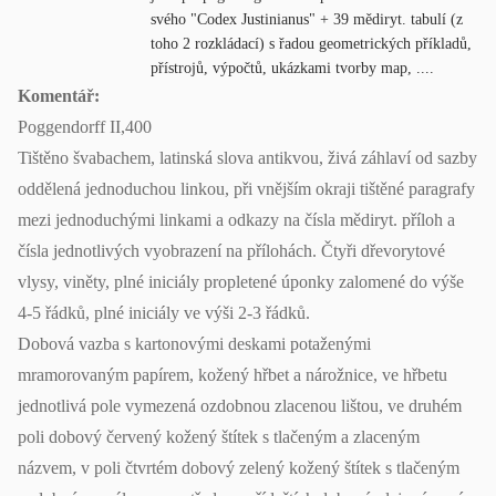
svého "Codex Justinianus" + 39 mědiryt. tabulí (z
toho 2 rozkládací) s řadou geometrických příkladů,
přístrojů, výpočtů, ukázkami tvorby map, ....
Komentář:
Poggendorff II,400
Tištěno švabachem, latinská slova antikvou, živá záhlaví od sazby
oddělená jednoduchou linkou, při vnějším okraji tištěné paragrafy
mezi jednoduchými linkami a odkazy na čísla mědiryt. příloh a
čísla jednotlivých vyobrazení na přílohách. Čtyři dřevorytové
vlysy, viněty, plné iniciály propletené úponky zalomené do výše
4-5 řádků, plné iniciály ve výši 2-3 řádků.
Dobová vazba s kartonovými deskami potaženými
mramorovaným papírem, kožený hřbet a nárožnice, ve hřbetu
jednotlivá pole vymezená ozdobnou zlacenou lištou, ve druhém
poli dobový červený kožený štítek s tlačeným a zlaceným
názvem, v poli čtvrtém dobový zelený kožený štítek s tlačeným