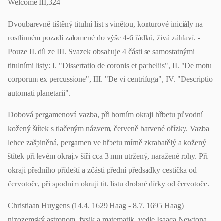
Welcome III,324
Dvoubarevně tištěný titulní list s vinětou, konturové iniciály na
rostlinném pozadí zalomené do výše 4-6 řádků, živá záhlaví. -
Pouze II. díl ze III. Svazek obsahuje 4 části se samostatnými
titulními listy: I. "Dissertatio de coronis et parheliis", II. "De motu
corporum ex percussione", III. "De vi centrifuga", IV. "Descriptio
automati planetarii".
Dobová pergamenová vazba, při horním okraji hřbetu původní
kožený štítek s tlačeným názvem, červeně barvené ořízky. Vazba
lehce zašpiněná, pergamen ve hřbetu mírně zkrabatělý a kožený
štítek při levém okrajiv šíři cca 3 mm utržený, naražené rohy. Při
okraji předního přídeští a zčásti přední předsádky cestička od
červotoče, při spodním okraji tit. listu drobné dírky od červotoče.
Christiaan Huygens (14.4. 1629 Haag - 8.7. 1695 Haag)
nizozemský astronom, fysik a matematik, vedle Isaaca Newtona