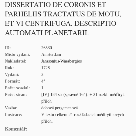
DISSERTATIO DE CORONIS ET
PARHELIIS TRACTATUS DE MOTU,
ET VI CENTRIFUGA. DESCRIPTIO
AUTOMATI PLANETARII.
ID:
26530
Místo vydání:
Amsterdam
Nakladatel:
Janssonius-Waesbergios
Rok:
1728
Vydání:
2.
Formát:
4°
Počet svazků:
1
Počet stran:
[IV]-184 str (správně 164). + 21 rozkl. měďiryt.
příloh
Vazba:
dobová pergamenová
Ilustrace:
V textu celkem 21 rozkládacích mědirytinových
příloh.
Komentář: