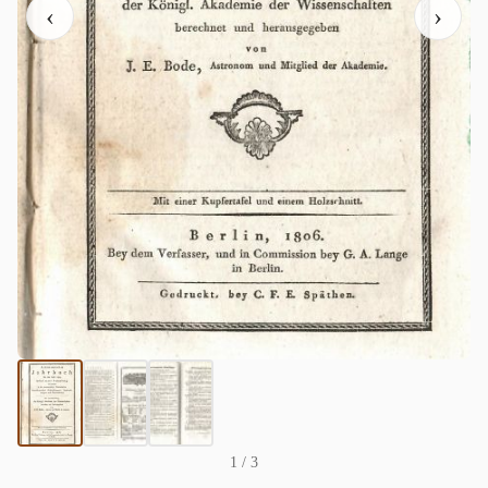
‹
›
1
/ 3