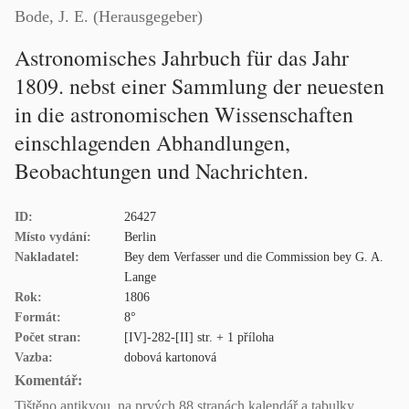
Bode, J. E. (Herausgegeber)
Astronomisches Jahrbuch für das Jahr
1809. nebst einer Sammlung der neuesten
in die astronomischen Wissenschaften
einschlagenden Abhandlungen,
Beobachtungen und Nachrichten.
ID:
26427
Místo vydání:
Berlin
Nakladatel:
Bey dem Verfasser und die Commission bey G. A.
Lange
Rok:
1806
Formát:
8°
Počet stran:
[IV]-282-[II] str. + 1 příloha
Vazba:
dobová kartonová
Komentář:
Tištěno antikvou, na prvých 88 stranách kalendář a tabulky