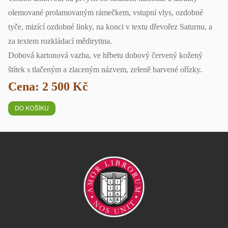
olemované prolamovaným rámečkem, vstupní vlys, ozdobné
tyče, mizící ozdobné linky, na konci v textu dřevořez Saturnu, a
za textem rozkládací mědirytina.
Dobová kartonová vazba, ve hřbetu dobový červený kožený
štítek s tlačeným a zlaceným názvem, zeleně barvené ořízky.
Cena: 2 500 Kč