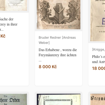
Sache der
rey in ihrer
...
 Kč
Bruder Redner [Andreas
Weber]
Das Erhabene , worzu die
[Knigge,
Freymäurerey ihre ächten
Philo´s 
...
und Antw
8 000 Kč
18 00