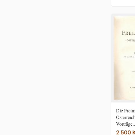
Die Freim
Österreic
Vorträge..
2 500 