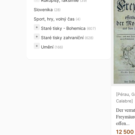
Rukopisy, faksimile
(39)
Slovenika
(28)
Sport, hry, volný čas
(4)
+
Staré tisky - Bohemica
(607)
+
Staré tisky zahraniční
(628)
+
Umění
(166)
[Pérau, G
Calabre]
Der verra
Freymäure
offen...
12 500