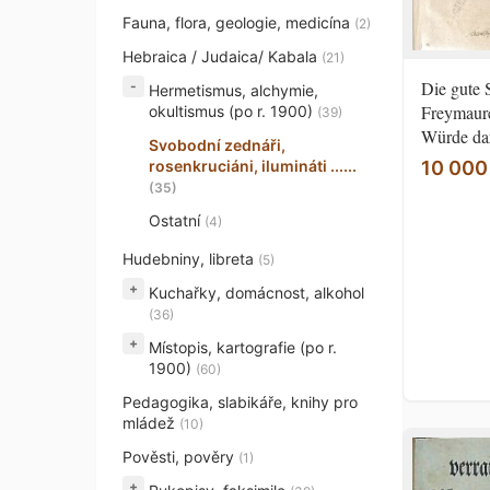
Fauna, flora, geologie, medicína
(2)
Hebraica / Judaica/ Kabala
(21)
Die gute 
Hermetismus, alchymie,
Freymaure
okultismus (po r. 1900)
(39)
Würde dar
Svobodní zednáři,
rosenkruciáni, ilumináti ......
10 000
(35)
Ostatní
(4)
Hudebniny, libreta
(5)
+
Kuchařky, domácnost, alkohol
(36)
+
Místopis, kartografie (po r.
1900)
(60)
Pedagogika, slabikáře, knihy pro
mládež
(10)
Pověsti, pověry
(1)
+