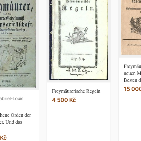
Freymäur
neuen M
Besten d
15 00
Freymäurerische Regeln.
abriel-Louis
4 500 Kč
thene Orden der
r, Und das
 Kč