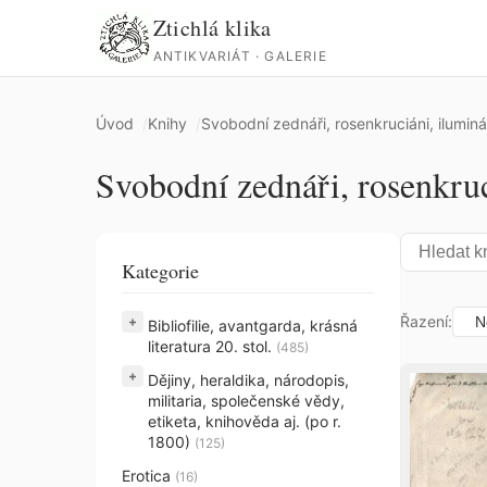
Ztichlá klika
ANTIKVARIÁT · GALERIE
Úvod
Knihy
Svobodní zednáři, rosenkruciáni, ilumináti 
Svobodní zednáři, rosenkruciá
Kategorie
Řazení:
+
Bibliofilie, avantgarda, krásná
literatura 20. stol.
(485)
+
Dějiny, heraldika, národopis,
militaria, společenské vědy,
etiketa, knihověda aj. (po r.
1800)
(125)
Erotica
(16)