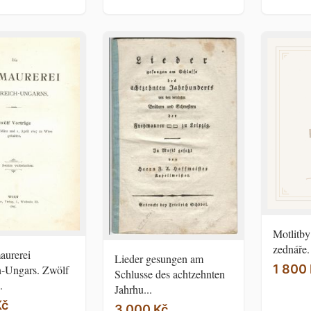
Motlitb
zednáře.
aurerei
Lieder gesungen am
1 800
h-Ungars. Zwölf
Schlusse des achtzehnten
.
Jahrhu...
Kč
3 000 Kč