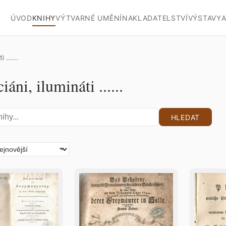
ÚVOD
KNIHY
VÝTVARNÉ UMĚNÍ
NAKLADATELSTVÍ
VÝSTAVY
A
......
ni, ilumináti ......
HLEDAT