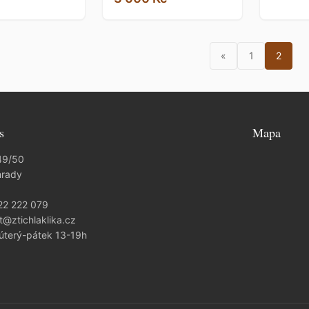
«
1
2
s
Mapa
49/50
hrady
22 222 079
t@ztichlaklika.cz
 úterý-pátek 13-19h