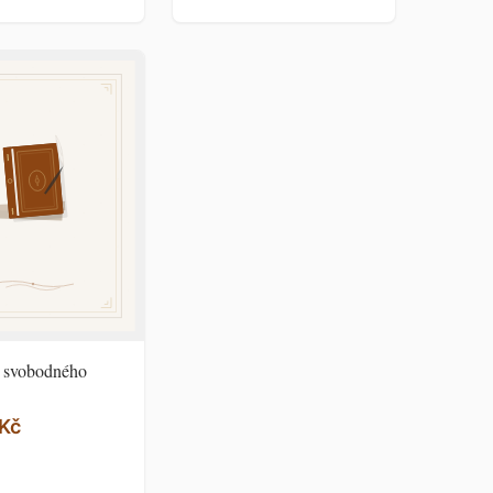
y svobodného
 Kč