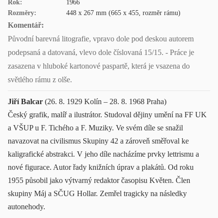
Rok:
1966
Rozměry:
448 x 267 mm (665 x 455, rozměr rámu)
Komentář:
Původní barevná litografie, vpravo dole pod deskou autorem
podepsaná a datovaná, vlevo dole číslovaná 15/15. - Práce je
zasazena v hluboké kartonové paspartě, která je vsazena do
světlého rámu z olše.
Jiří Balcar
(26. 8. 1929 Kolín – 28. 8. 1968 Praha)
Český grafik, malíř a ilustrátor. Studoval dějiny umění na FF UK
a VŠUP u F. Tichého a F. Muziky. Ve svém díle se snažil
navazovat na civilismus Skupiny 42 a zároveň směřoval ke
kaligrafické abstrakci. V jeho díle nacházíme prvky lettrismu a
nové figurace. Autor řady knižních úprav a plakátů. Od roku
1955 působil jako výtvarný redaktor časopisu Květen. Člen
skupiny Máj a SČUG Hollar. Zemřel tragicky na následky
autonehody.