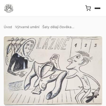
Úvod
Výtvarné umění
Šaty dělají člověka...