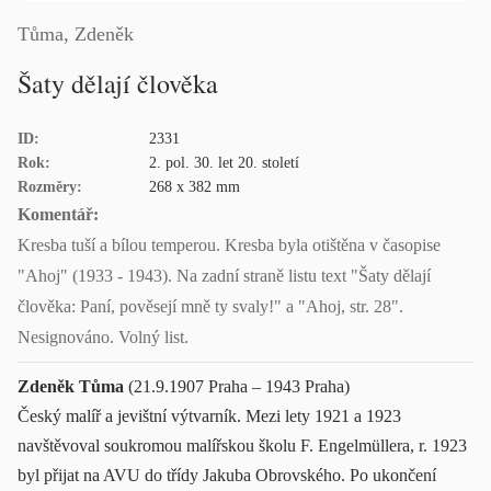
Tůma, Zdeněk
Šaty dělají člověka
ID:
2331
Rok:
2. pol. 30. let 20. století
Rozměry:
268 x 382 mm
Komentář:
Kresba tuší a bílou temperou. Kresba byla otištěna v časopise
"Ahoj" (1933 - 1943). Na zadní straně listu text "Šaty dělají
člověka: Paní, pověsejí mně ty svaly!" a "Ahoj, str. 28".
Nesignováno. Volný list.
Zdeněk Tůma
(21.9.1907 Praha – 1943 Praha)
Český malíř a jevištní výtvarník. Mezi lety 1921 a 1923
navštěvoval soukromou malířskou školu F. Engelmüllera, r. 1923
byl přijat na AVU do třídy Jakuba Obrovského. Po ukončení