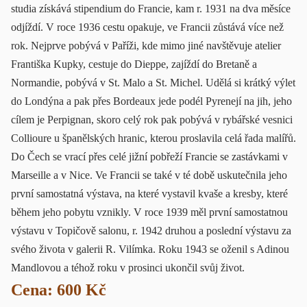
studia získává stipendium do Francie, kam r. 1931 na dva měsíce
odjíždí. V roce 1936 cestu opakuje, ve Francii zůstává více než
rok. Nejprve pobývá v Paříži, kde mimo jiné navštěvuje atelier
Františka Kupky, cestuje do Dieppe, zajíždí do Bretaně a
Normandie, pobývá v St. Malo a St. Michel. Udělá si krátký výlet
do Londýna a pak přes Bordeaux jede podél Pyrenejí na jih, jeho
cílem je Perpignan, skoro celý rok pak pobývá v rybářské vesnici
Collioure u španělských hranic, kterou proslavila celá řada malířů.
Do Čech se vrací přes celé jižní pobřeží Francie se zastávkami v
Marseille a v Nice. Ve Francii se také v té době uskutečnila jeho
první samostatná výstava, na které vystavil kvaše a kresby, které
během jeho pobytu vznikly. V roce 1939 měl první samostatnou
výstavu v Topičově salonu, r. 1942 druhou a poslední výstavu za
svého života v galerii R. Vilímka. Roku 1943 se oženil s Adinou
Mandlovou a téhož roku v prosinci ukončil svůj život.
Cena: 600 Kč