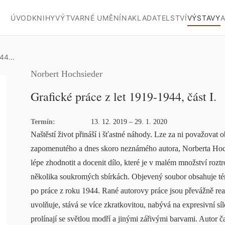
ÚVOD
KNIHY
VÝTVARNÉ UMĚNÍ
NAKLADATELSTVÍ
VÝSTAVY
A
44...
Norbert Hochsieder
Grafické práce z let 1919-1944, část I.
Termín:
13. 12. 2019 – 29. 1. 2020
Naštěstí život přináší i šťastné náhody. Lze za ni považovat 
zapomenutého a dnes skoro neznámého autora, Norberta Ho
lépe zhodnotit a docenit dílo, které je v malém množství rozt
několika soukromých sbírkách. Objevený soubor obsahuje tém
po práce z roku 1944. Rané autorovy práce jsou převážně real
uvolňuje, stává se více zkratkovitou, nabývá na expresivní síl
prolínají se světlou modří a jinými zářivými barvami. Autor čas