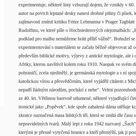
experimentuje, některé listy vzbuzují dojem, že vznikly v 60. l
autor na povrch leptané desky nanesl drobné piliny či písek, kt
zajímavosti zmínit kritiku Fritze Lehmanna v Prager Tagbla
Rudolfinu, ve které píše o Hochsiederových olejomalbách: „
podklad pro malbu nemůžeme bráti příliš vážně“. Bohužel se
experimentování s materiálem se začalo běžně objevovat až od
především biblické motivy, výjevy z antické mytologie, ale i c
Afriky, kterou navštívil kolem roku 1910. Naopak ve svém díle
pohraničí, zcela ojedinělý, je germánská mytologie a s ní spo
katolickou vírou a přesvědčením, které vyjádřil citátem z M
nepatří žádným národům, pochází z nebe“. Velmi pozoruhodn
ze 40. let. Většinou barevně utlumené, některé vyjadřující čir
ironické jako „Popěvek“, kde spoře zahalená dáma utěšuje kost
zkratce naznačená masa lidských těl, která se zmítá dle času
nepravidelných tvarů. Malý lept z roku 1942 nazvaný „Šach“ 
kterými je přesně vytyčená hranice a kteří přemýšlí, jak ji p