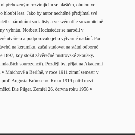
 ní přehozeným rozvírajícím se pláštěm, obutou ve
o hloubi lesa. Jako by autor nechtěně předjímal své
letl s národními socialisty a ve svém díle srozumitelně
viny vyhnán. Norbert Hochsieder se narodil v
teré utvářelo a podporovalo jeho výtvarné nadání. Pod
ávrhů na keramiku, začal studovat na státní odborné
oce 1897, kdy složil závěrečné mistrovské zkoušky.
t mladších sourozenců). Později byl přijat na Akademii
 v Mnichově a Berlíně, v roce 1911 zimní semestr v
 u prof. Augusta Brömseho. Roku 1919 patřil mezi
ělců Die Pilger. Zemřel 26. června roku 1958 v