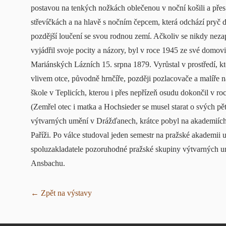
postavou na tenkých nožkách oblečenou v noční košili a přes
střevíčkách a na hlavě s nočním čepcem, která odchází pryč d
pozdější loučení se svou rodnou zemí. Ačkoliv se nikdy nezap
vyjádřil svoje pocity a názory, byl v roce 1945 ze své domo
Mariánských Lázních 15. srpna 1879. Vyrůstal v prostředí, k
vlivem otce, původně hrnčíře, později pozlacovače a malíře n
škole v Teplicích, kterou i přes nepřízeň osudu dokončil v r
(Zemřel otec i matka a Hochsieder se musel starat o svých pě
výtvarných umění v Drážďanech, krátce pobyl na akademiích
Paříži. Po válce studoval jeden semestr na pražské akademii
spoluzakladatele pozoruhodné pražské skupiny výtvarných um
Ansbachu.
← Zpět na výstavy