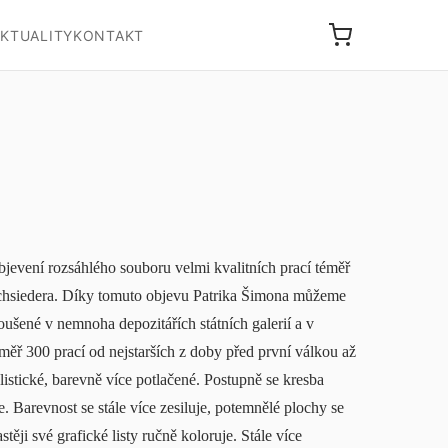
KTUALITY
KONTAKT
objevení rozsáhlého souboru velmi kvalitních prací téměř
chsiedera. Díky tomuto objevu Patrika Šimona můžeme
roušené v nemnoha depozitářích státních galerií a v
ěř 300 prací od nejstarších z doby před první válkou až
istické, barevně více potlačené. Postupně se kresba
e. Barevnost se stále více zesiluje, potemnělé plochy se
těji své grafické listy ručně koloruje. Stále více