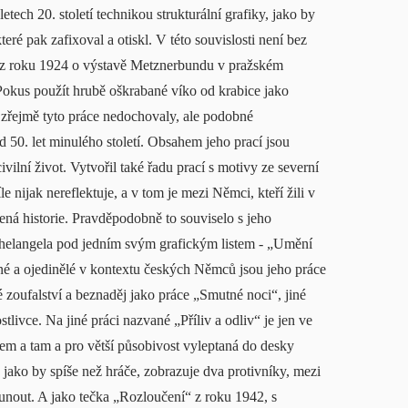
etech 20. století technikou strukturální grafiky, jako by
eré pak zafixoval a otiskl. V této souvislosti není bez
tt z roku 1924 o výstavě Metznerbundu v pražském
Pokus použít hrubě oškrabané víko od krabice jako
 zřejmě tyto práce nedochovaly, ale podobné
 50. let minulého století. Obsahem jeho prací jsou
ivilní život. Vytvořil také řadu prací s motivy ze severní
 nijak nereflektuje, a v tom je mezi Němci, kteří žili v
jená historie. Pravděpodobně to souviselo s jeho
ichelangela pod jedním svým grafickým listem - „Umění
é a ojedinělé v kontextu českých Němců jsou jeho práce
é zoufalství a beznaděj jako práce „Smutné noci“, jiné
livce. Na jiné práci nazvané „Příliv a odliv“ je jen ve
 sem a tam a pro větší působivost vyleptaná do desky
jako by spíše než hráče, zobrazuje dva protivníky, mezi
osunout. A jako tečka „Rozloučení“ z roku 1942, s