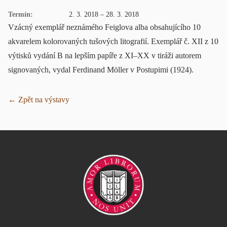
Termín:
2. 3. 2018 – 28. 3. 2018
Vzácný exemplář neznámého Feiglova alba obsahujícího 10
akvarelem kolorovaných tušových litografií. Exemplář č. XII z 10
výtisků vydání B na lepším papíře z XI–XX v tiráži autorem
signovaných, vydal Ferdinand Möller v Postupimi (1924).
← Zpět na výstavy