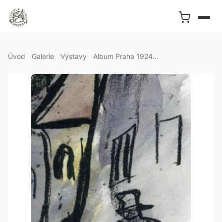
Úvod
Galerie
Výstavy
Album Praha 1924...