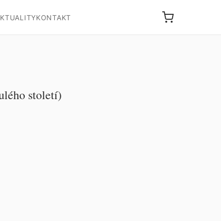
KTUALITY
KONTAKT
lého století)