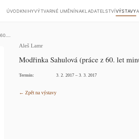
ÚVOD
KNIHY
VÝTVARNÉ UMĚNÍ
NAKLADATELSTVÍ
VÝSTAVY
A
60....
Aleš Lamr
Modřinka Sahulová (práce z 60. let minu
Termín:
3. 2. 2017 – 3. 3. 2017
← Zpět na výstavy