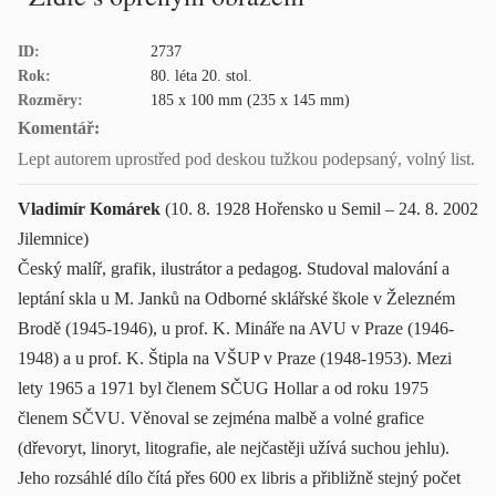
ID:
2737
Rok:
80. léta 20. stol.
Rozměry:
185 x 100 mm (235 x 145 mm)
Komentář:
Lept autorem uprostřed pod deskou tužkou podepsaný, volný list.
Vladimír Komárek
(10. 8. 1928 Hořensko u Semil – 24. 8. 2002
Jilemnice)
Český malíř, grafik, ilustrátor a pedagog. Studoval malování a
leptání skla u M. Janků na Odborné sklářské škole v Železném
Brodě (1945-1946), u prof. K. Mináře na AVU v Praze (1946-
1948) a u prof. K. Štipla na VŠUP v Praze (1948-1953). Mezi
lety 1965 a 1971 byl členem SČUG Hollar a od roku 1975
členem SČVU. Věnoval se zejména malbě a volné grafice
(dřevoryt, linoryt, litografie, ale nejčastěji užívá suchou jehlu).
Jeho rozsáhlé dílo čítá přes 600 ex libris a přibližně stejný počet