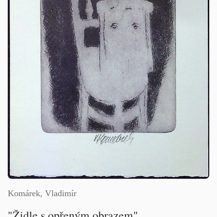
Komárek, Vladimír
"Židle s opřeným obrazem"