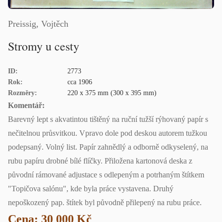
Preissig, Vojtěch
Stromy u cesty
ID:
2773
Rok:
cca 1906
Rozměry:
220 x 375 mm (300 x 395 mm)
Komentář:
Barevný lept s akvatintou tištěný na ruční tužší rýhovaný papír s
nečitelnou průsvitkou. Vpravo dole pod deskou autorem tužkou
podepsaný. Volný list. Papír zahnědlý a odborně odkyselený, na
rubu papíru drobné bílé flíčky. Přiložena kartonová deska z
původní rámované adjustace s odlepeným a potrhaným štítkem
"Topičova salónu", kde byla práce vystavena. Druhý
nepoškozený pap. štítek byl původně přilepený na rubu práce.
Cena: 30 000 Kč