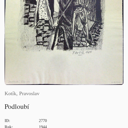
Kotík, Pravoslav
Podloubí
ID:
2770
Rok:
1944