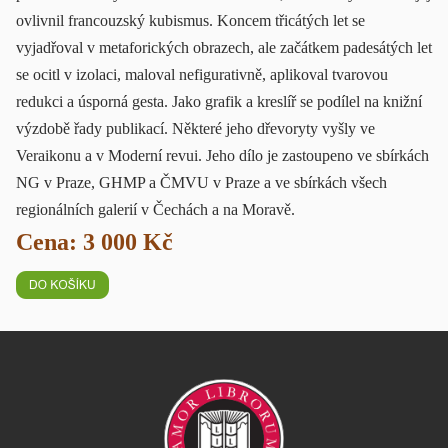
ovlivnil francouzský kubismus. Koncem třicátých let se
vyjadřoval v metaforických obrazech, ale začátkem padesátých let
se ocitl v izolaci, maloval nefigurativně, aplikoval tvarovou
redukci a úsporná gesta. Jako grafik a kreslíř se podílel na knižní
výzdobě řady publikací. Některé jeho dřevoryty vyšly ve
Veraikonu a v Moderní revui. Jeho dílo je zastoupeno ve sbírkách
NG v Praze, GHMP a ČMVU v Praze a ve sbírkách všech
regionálních galerií v Čechách a na Moravě.
Cena: 3 000 Kč