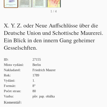
1
/ 4
X. Y. Z. oder Neue Auffschlüsse über die
Deutsche Union und Schottische Maurerei.
Ein Blick in den innern Gang geheimer
Gesselschften.
ID:
27155
Místo vydání:
Berlin
Nakladatel:
Friedrich Maurer
Rok:
1789
Vydání:
1.
Formát:
8°
Počet stran:
80
Vazba:
pův. pap. obálka
Komentář: