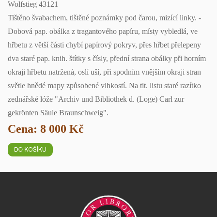
Wolfstieg 43121
Tištěno švabachem, tištěné poznámky pod čarou, mizící linky. -
Dobová pap. obálka z tragantového papíru, místy vybledlá, ve
hřbetu z větší části chybí papírový pokryv, přes hřbet přelepeny
dva staré pap. knih. štítky s čísly, přední strana obálky při horním
okraji hřbetu natržená, oslí uší, při spodním vnějším okraji stran
světle hnědé mapy způsobené vlhkostí. Na tit. listu staré razítko
zednářské lóže "Archiv und Bibliothek d. (Loge) Carl zur
gekrönten Säule Braunschweig".
Cena: 8 000 Kč