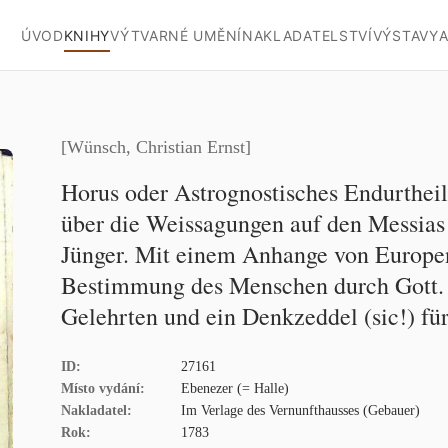
ÚVOD
KNIHY
VÝTVARNÉ UMĚNÍ
NAKLADATELSTVÍ
VÝSTAVY
A
[Wünsch, Christian Ernst]
Horus oder Astrognostisches Endurtheil
über die Weissagungen auf den Messias
Jünger. Mit einem Anhange von Europe
Bestimmung des Menschen durch Gott. 
Gelehrten und ein Denkzeddel (sic!) fü
ID:
27161
Místo vydání:
Ebenezer (= Halle)
Nakladatel:
Im Verlage des Vernunfthausses (Gebauer)
Rok:
1783