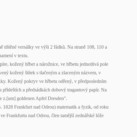
ně tištěné versálky ve výši 2 řádků. Na straně 108, 110 a
namení v textu.
e, kožený hřbet a nárožnice, ve hřbetu jednotlivá pole
vený kožený štítek s tlačeným a zlaceným názvem, v
ořízky. Kožený pokryv ve hřbetu odřený, v předposledním
Na přídeštích a předsádkách dobový tragantový papír. Na
oge z.[um] goldenen Apfel Dresden".
5. 1828 Frankfurt nad Odrou) matematik a fyzik, od roku
 ve Frankfurtu nad Odrou, člen tamější zednářské lóže