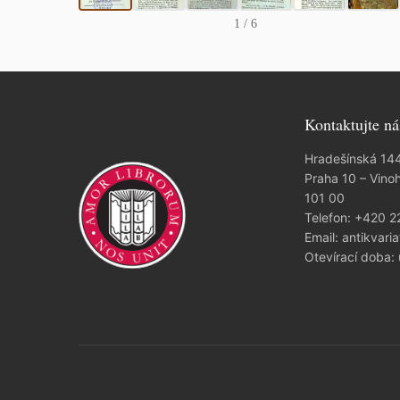
1
/ 6
Kontaktujte ná
Hradešínská 14
Praha 10 – Vino
101 00
Telefon:
+420 2
Email:
antikvaria
Otevírací doba: