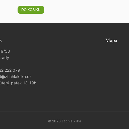
s
Mapa
49/50
hrady
22 222 079
t@ztichlaklika.cz
 úterý-pátek 13-19h
© 2026 Ztichlá klika