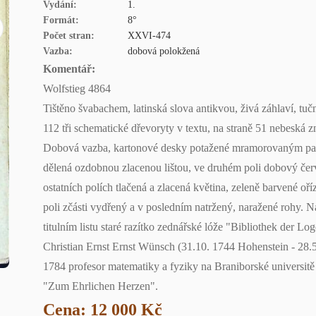
Vydání:
1.
Formát:
8°
Počet stran:
XXVI-474
Vazba:
dobová polokžená
Komentář:
Wolfstieg 4864
Tištěno švabachem, latinská slova antikvou, živá záhlaví, tuč
112 tři schematické dřevoryty v textu, na straně 51 nebeská z
Dobová vazba, kartonové desky potažené mramorovaným papír
dělená ozdobnou zlacenou lištou, ve druhém poli dobový čer
ostatních polích tlačená a zlacená květina, zeleně barvené 
poli zčásti vydřený a v posledním natržený, naražené rohy. 
titulním listu staré razítko zednářské lóže "Bibliothek der L
Christian Ernst Ernst Wünsch (31.10. 1744 Hohenstein - 28.
1784 profesor matematiky a fyziky na Braniborské universitě
"Zum Ehrlichen Herzen".
Cena: 12 000 Kč