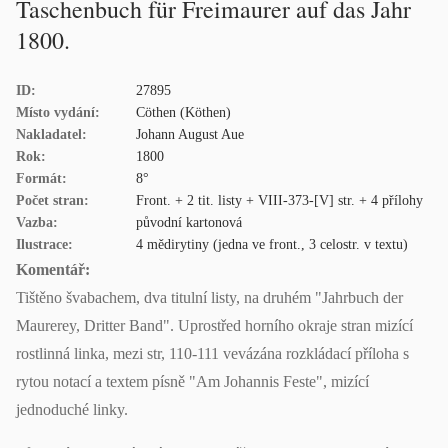
Taschenbuch für Freimaurer auf das Jahr
1800.
ID:
27895
Místo vydání:
Cöthen (Köthen)
Nakladatel:
Johann August Aue
Rok:
1800
Formát:
8°
Počet stran:
Front. + 2 tit. listy + VIII-373-[V] str. + 4 přílohy
Vazba:
původní kartonová
Ilustrace:
4 mědirytiny (jedna ve front., 3 celostr. v textu)
Komentář:
Tištěno švabachem, dva titulní listy, na druhém "Jahrbuch der
Maurerey, Dritter Band". Uprostřed horního okraje stran mizící
rostlinná linka, mezi str, 110-111 vevázána rozkládací příloha s
rytou notací a textem písně "Am Johannis Feste", mizící
jednoduché linky.