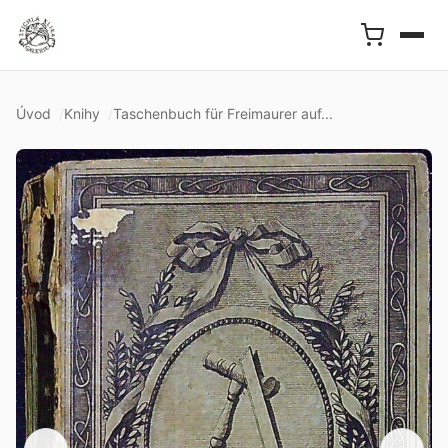
Úvod
Knihy
Taschenbuch für Freimaurer auf...