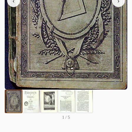
‹
›
1
/ 5