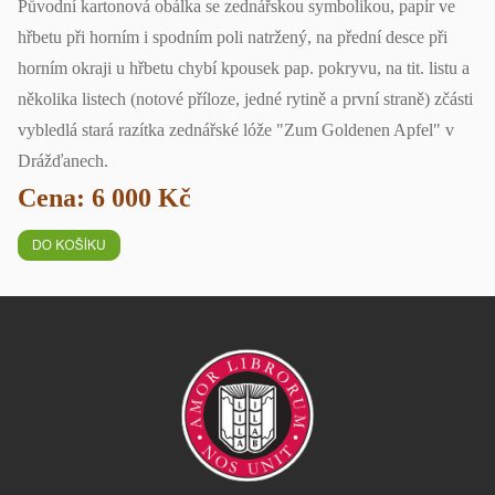
Původní kartonová obálka se zednářskou symbolikou, papír ve
hřbetu při horním i spodním poli natržený, na přední desce při
horním okraji u hřbetu chybí kpousek pap. pokryvu, na tit. listu a
několika listech (notové příloze, jedné rytině a první straně) zčásti
vybledlá stará razítka zednářské lóže "Zum Goldenen Apfel" v
Drážďanech.
Cena: 6 000 Kč