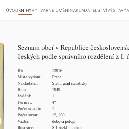
ÚVOD
KNIHY
VÝTVARNÉ UMĚNÍ
NAKLADATELSTVÍ
VÝSTAVY
A
Seznam obcí v Republice československ
českých podle správního rozdělení z I. 
ID:
13916
Místo vydání:
Praha
Nakladatel:
Státní úřad statistický
Rok:
1949
Vydání:
1.
Formát:
4°
Počet svazků:
1
Počet stran:
12, 260
Vazba:
dobová polopl.
Ilustrace:
S 1 rozkl. mapkou.