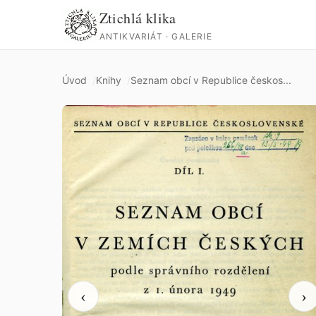
Ztichlá klika
ANTIKVARIÁT · GALERIE
Úvod
Knihy
Seznam obcí v Republice českos...
‹
›