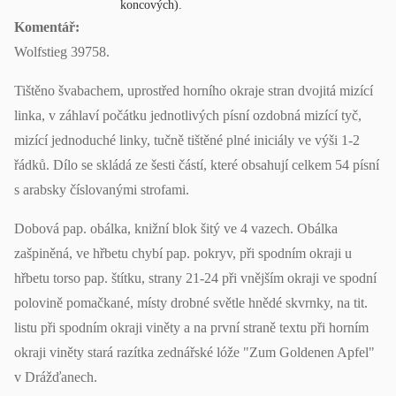
koncových).
Komentář:
Wolfstieg 39758.
Tištěno švabachem, uprostřed horního okraje stran dvojitá mizící
linka, v záhlaví počátku jednotlivých písní ozdobná mizící tyč,
mizící jednoduché linky, tučně tištěné plné iniciály ve výši 1-2
řádků. Dílo se skládá ze šesti částí, které obsahují celkem 54 písní
s arabsky číslovanými strofami.
Dobová pap. obálka, knižní blok šitý ve 4 vazech. Obálka
zašpiněná, ve hřbetu chybí pap. pokryv, při spodním okraji u
hřbetu torso pap. štítku, strany 21-24 při vnějším okraji ve spodní
polovině pomačkané, místy drobné světle hnědé skvrnky, na tit.
listu při spodním okraji viněty a na první straně textu při horním
okraji viněty stará razítka zednářské lóže "Zum Goldenen Apfel"
v Drážďanech.