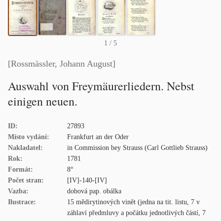
1
/ 5
[Rossmässler, Johann August]
Auswahl von Freymäurerliedern. Nebst
einigen neuen.
ID:
27893
Místo vydání:
Frankfurt an der Oder
Nakladatel:
in Commission bey Strauss (Carl Gottlieb Strauss)
Rok:
1781
Formát:
8°
Počet stran:
[IV]-140-[IV]
Vazba:
dobová pap. obálka
Ilustrace:
15 mědirytinových vinět (jedna na tit. listu, 7 v
záhlaví předmluvy a počátku jednotlivých částí, 7