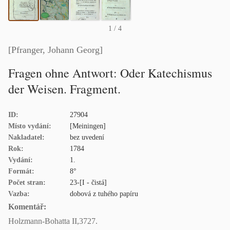
1
/ 4
[Pfranger, Johann Georg]
Fragen ohne Antwort: Oder Katechismus
der Weisen. Fragment.
ID:
27904
Místo vydání:
[Meiningen]
Nakladatel:
bez uvedení
Rok:
1784
Vydání:
1.
Formát:
8°
Počet stran:
23-[I - čistá]
Vazba:
dobová z tuhého papíru
Komentář:
Holzmann-Bohatta II,3727.