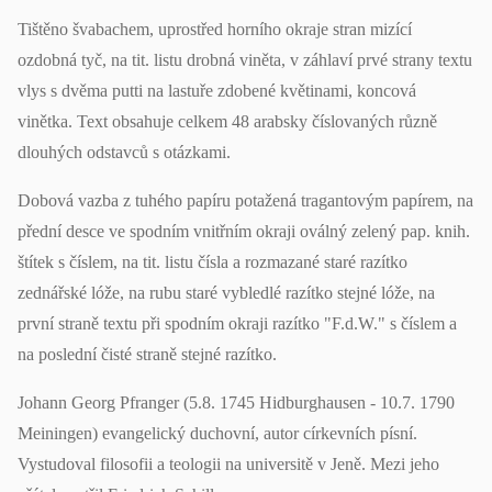
Tištěno švabachem, uprostřed horního okraje stran mizící
ozdobná tyč, na tit. listu drobná viněta, v záhlaví prvé strany textu
vlys s dvěma putti na lastuře zdobené květinami, koncová
vinětka. Text obsahuje celkem 48 arabsky číslovaných různě
dlouhých odstavců s otázkami.
Dobová vazba z tuhého papíru potažená tragantovým papírem, na
přední desce ve spodním vnitřním okraji oválný zelený pap. knih.
štítek s číslem, na tit. listu čísla a rozmazané staré razítko
zednářské lóže, na rubu staré vybledlé razítko stejné lóže, na
první straně textu při spodním okraji razítko "F.d.W." s číslem a
na poslední čisté straně stejné razítko.
Johann Georg Pfranger (5.8. 1745 Hidburghausen - 10.7. 1790
Meiningen) evangelický duchovní, autor církevních písní.
Vystudoval filosofii a teologii na universitě v Jeně. Mezi jeho