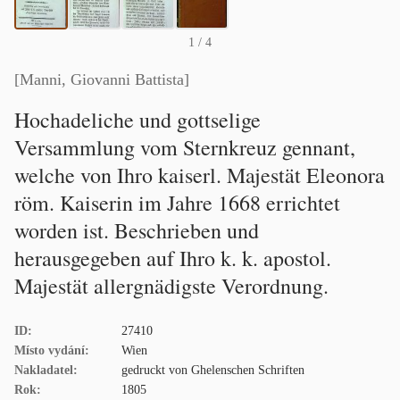
1
/ 4
[Manni, Giovanni Battista]
Hochadeliche und gottselige
Versammlung vom Sternkreuz gennant,
welche von Ihro kaiserl. Majestät Eleonora
röm. Kaiserin im Jahre 1668 errichtet
worden ist. Beschrieben und
herausgegeben auf Ihro k. k. apostol.
Majestät allergnädigste Verordnung.
ID:
27410
Místo vydání:
Wien
Nakladatel:
gedruckt von Ghelenschen Schriften
Rok:
1805