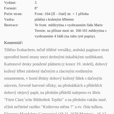
Vydání:
3.
Formát:
8°
Počet stran:
Front.-164-[II - čisté] str. + 1 příloha
Vazba:
plátěná s koženým hřbetem
Ilustrace:
Ve front. mědirytina s vyobrazením řádu Marie
Terezie, na příloze mezi str. 160-161 mědirytina s
vyobrazením 4 řádů (na rubu ryté popisy).
Komentář:
Tištěno švabachem, tučně tištěné versálky, arabská paginace stran
uprostřed horní strany mezi drobnými tiskařskými ozdůbkami.
Kartonové desky potažené plátnem (z konce 19. století), dobový
kožený hřbet zdobený tlačeným a zlaceným rostlinným
ornamentem, v horní třetiny dobový kožený štítek s tlačeným
názvem, červeně barvené ořízky, na předsádkách a přídeštích
dobový olejový papír, na předním přídeští nalepeno ex libris
"Fürst Clary´sche Bibliothek Teplitz" a na předním vakátu staré,
zčásti nečitelné razítko "Knihovna města ?" a ev. čísla tužkou.
Eleonora Magdalena Gonzagová (18.11. 1630 Mantova - 16.12.