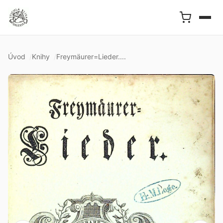
Úvod
Knihy
Freymäurer=Lieder....