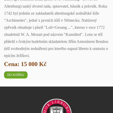
Altenburg) saský dvorní rada, spisovatel, básník a právník. Roku
1742 byl jedním ze zakladatelů altenburgské zednářské lóže
"Archimedes", jedné z prvních lóží v Německu. Nabízený
zpěvník obsahuje i píseň "Lob=Gesang ...", kterou v roce 1772
zhudebnil W. A. Mozart pod názvem "Kunstlied". Lenz se též
přátelil s českým hudebním skladatelem Jiřím Antonínem Bendou
(též svobodným zednářem) pro kterého napsal libreto k oratoriu o
trpícím Ježíšovi.
Cena: 15 000 Kč