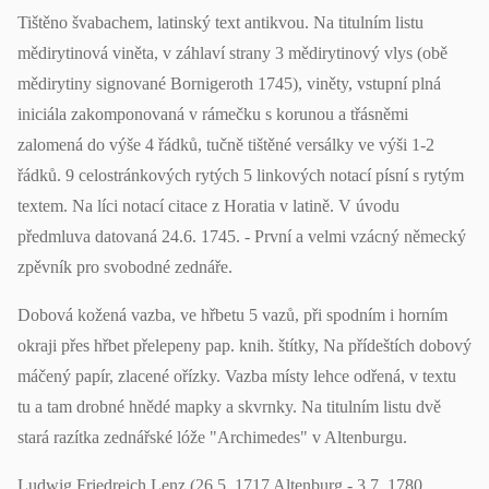
Tištěno švabachem, latinský text antikvou. Na titulním listu
mědirytinová viněta, v záhlaví strany 3 mědirytinový vlys (obě
mědirytiny signované Bornigeroth 1745), viněty, vstupní plná
iniciála zakomponovaná v rámečku s korunou a třásněmi
zalomená do výše 4 řádků, tučně tištěné versálky ve výši 1-2
řádků. 9 celostránkových rytých 5 linkových notací písní s rytým
textem. Na líci notací citace z Horatia v latině. V úvodu
předmluva datovaná 24.6. 1745. - První a velmi vzácný německý
zpěvník pro svobodné zednáře.
Dobová kožená vazba, ve hřbetu 5 vazů, při spodním i horním
okraji přes hřbet přelepeny pap. knih. štítky, Na přídeštích dobový
máčený papír, zlacené ořízky. Vazba místy lehce odřená, v textu
tu a tam drobné hnědé mapky a skvrnky. Na titulním listu dvě
stará razítka zednářské lóže "Archimedes" v Altenburgu.
Ludwig Friedreich Lenz (26.5. 1717 Altenburg - 3.7. 1780