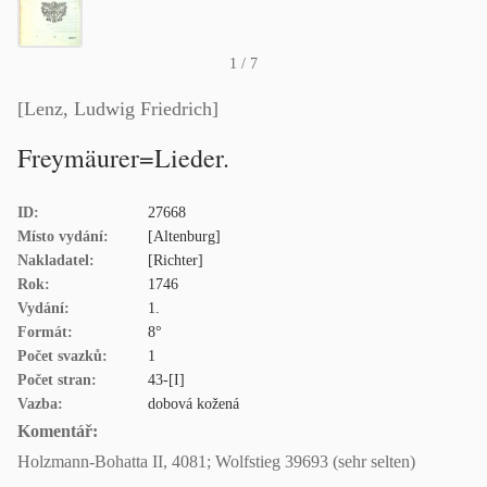
1
/ 7
[Lenz, Ludwig Friedrich]
Freymäurer=Lieder.
ID:
27668
Místo vydání:
[Altenburg]
Nakladatel:
[Richter]
Rok:
1746
Vydání:
1.
Formát:
8°
Počet svazků:
1
Počet stran:
43-[I]
Vazba:
dobová kožená
Komentář:
Holzmann-Bohatta II, 4081; Wolfstieg 39693 (sehr selten)