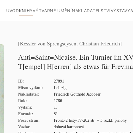
ÚVOD
KNIHY
VÝTVARNÉ UMĚNÍ
NAKLADATELSTVÍ
VÝSTAVY
A
[Kessler von Sprengseysen, Christian Friedrich]
Anti=Saint=Nicaise. Ein Turnier im XV
T[empel] H[erren] als etwas für Freymau
ID:
27891
Místo vydání:
Leipzig
Nakladatel:
Friedrich Gotthold Jacobäer
Rok:
1786
Vydání:
1.
Formát:
8°
Počet stran:
Front.-2 listy-IV-202 str. + 3 rozkl. přílohy
Vazba:
dobová kartonová