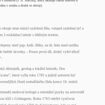
 s tonsurou (J. A. Starcka), který ukazuje rukou směrem k
dna v ornátu a druhá ve zbroji).
 okraje stran mizící ozdobná lišta, vstupní ozdobná tyč a
em 3 rozkládací tabule s tištěným textem.
eny staré pap. knih. štítky, na tit. listu stará razítka
le hnědé skvrnky. - Pouze první díl, druhý vyšel téhož
".
ý důstojník, geolog a lokální historik, člen
icaise", která vyšla roku 1785 a jejímž autorem byl
rznějších členů zednářského řádu konce 18. století.
tadt) studoval teologii a orientální jazyky na universitě
kou lóží v Göttingenu. Roku 1763 odešel vyučovat