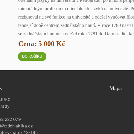
orientální jazyky na universitu v Petrohradu, po mnoha perip
mimořádným profesorem orientálních jazyků na universitě. Pr
rezignoval na své funkce na universitě a odešel vyučovat fil
tehdejší době centrem zednářského hnutí. V roce 1780 nastal 
se zednářským hnutím a odešel roku 1781 do Darmstadtu, kd
Cena: 5 000 Kč
s
Mapa
49/50
hrady
22 222 079
t@ztichlaklika.cz
 úterý-pátek 13-19h