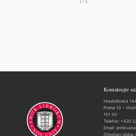
1
/ 5
Kontaktujte ná
Hradešínská 14
Praha 10 – Vino
101 00
Telefon:
+420 2
Email:
antikvaria
Otevírací doba: