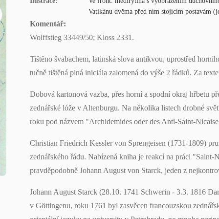
Ilustrace:
Ve front. mědirytina s vyobrazením duchovního
Vatikánu dvěma před ním stojícím postavám (je
Komentář:
Wolffstieg 33449/50; Kloss 2331.
Tištěno švabachem, latinská slova antikvou, uprostřed horního
tučně tištěná plná iniciála zalomená do výše 2 řádků. Za text
Dobová kartonová vazba, přes horní a spodní okraj hřbetu přelep
zednářské lóže v Altenburgu. Na několika listech drobné svět
roku pod názvem "Archidemides oder des Anti-Saint-Nicaise
Christian Friedrich Kessler von Sprengeisen (1731-1809) prusk
zednářského řádu. Nabízená kniha je reakcí na práci "Saint-N
pravděpodobně Johann August von Starck, jeden z nejkontrove
Johann August Starck (28.10. 1741 Schwerin - 3.3. 1816 Darms
v Göttingenu, roku 1761 byl zasvěcen francouzskou zednářs