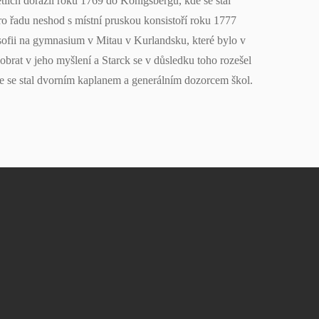
etiích dorazil roku 1769 do Königsbergu, kde se stal
o řadu neshod s místní pruskou konsistoří roku 1777
osofii na gymnasium v Mitau v Kurlandsku, které bylo v
obrat v jeho myšlení a Starck se v důsledku toho rozešel
e se stal dvorním kaplanem a generálním dozorcem škol.